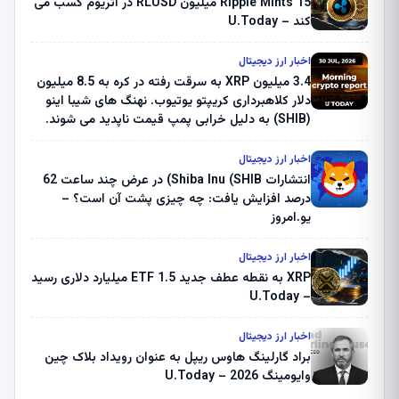
Ripple Mints 15 میلیون RLUSD در اتریوم کسب می
کند – U.Today
اخبار ارز دیجیتال
3.4 میلیون XRP به سرقت رفته در کره به 8.5 میلیون
دلار کلاهبرداری کریپتو یوتیوب. نهنگ های شیبا اینو
(SHIB) به دلیل خرابی پمپ قیمت ناپدید می شوند.
بلک راک 89.83 میلیون دلار U-Turn در بیت کوین را
ثبت کرد – گزارش کریپتو صبح – U.Today
اخبار ارز دیجیتال
انتشارات Shiba Inu (SHIB) در عرض چند ساعت 62
درصد افزایش یافت: چه چیزی پشت آن است؟ –
یو.امروز
اخبار ارز دیجیتال
XRP به نقطه عطف جدید ETF 1.5 میلیارد دلاری رسید
– U.Today
اخبار ارز دیجیتال
براد گارلینگ هاوس ریپل به عنوان رویداد بلاک چین
وایومینگ 2026 – U.Today