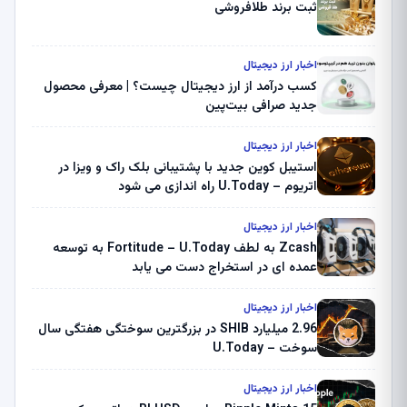
ثبت برند طلافروشی
اخبار ارز دیجیتال
کسب درآمد از ارز دیجیتال چیست؟ | معرفی محصول
جدید صرافی بیت‌پین
اخبار ارز دیجیتال
استیبل کوین جدید با پشتیبانی بلک راک و ویزا در
اتریوم – U.Today راه اندازی می شود
اخبار ارز دیجیتال
Zcash به لطف Fortitude – U.Today به توسعه
عمده ای در استخراج دست می یابد
اخبار ارز دیجیتال
2.96 میلیارد SHIB در بزرگترین سوختگی هفتگی سال
سوخت – U.Today
اخبار ارز دیجیتال