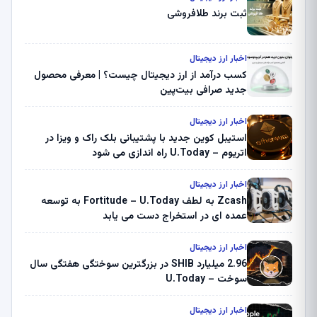
ثبت برند طلافروشی
اخبار ارز دیجیتال
کسب درآمد از ارز دیجیتال چیست؟ | معرفی محصول
جدید صرافی بیت‌پین
اخبار ارز دیجیتال
استیبل کوین جدید با پشتیبانی بلک راک و ویزا در
اتریوم – U.Today راه اندازی می شود
اخبار ارز دیجیتال
Zcash به لطف Fortitude – U.Today به توسعه
عمده ای در استخراج دست می یابد
اخبار ارز دیجیتال
2.96 میلیارد SHIB در بزرگترین سوختگی هفتگی سال
سوخت – U.Today
اخبار ارز دیجیتال