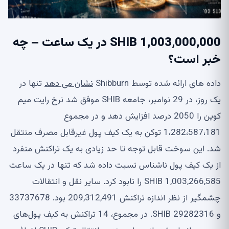
1,003,000,000 SHIB در یک ساعت – چه
خبر است؟
داده های ارائه شده توسط Shibburn
نشان می دهد
تنها در
یک روز، در 29 نوامبر، جامعه SHIB موفق شد نرخ رایت میم
کوین را 2050 درصد افزایش دهد و در مجموع
1،282،587،181 توکن به یک کیف پول غیرقابل مصرف منتقل
شد. این سوخت قابل توجه تا حد زیادی به یک تراکنش منفرد
از یک کیف پول ناشناس نسبت داده شد که تنها در یک ساعت
1,003,266,585 SHIB را نابود کرد. سایر نقل و انتقالات
چشمگیر از نظر اندازه تراکنش 209,312,491 بود. 33737678
و 29282316 SHIB. در مجموع، 14 تراکنش به کیف پول‌های