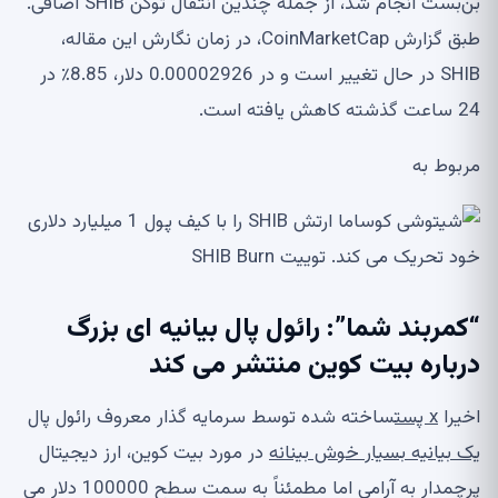
بن‌بست انجام شد، از جمله چندین انتقال توکن SHIB اضافی.
طبق گزارش CoinMarketCap، در زمان نگارش این مقاله،
SHIB در حال تغییر است و در 0.00002926 دلار، 8.85٪ در
24 ساعت گذشته کاهش یافته است.
مربوط به
“کمربند شما”: رائول پال بیانیه ای بزرگ
درباره بیت کوین منتشر می کند
اخیرا
x پست
ساخته شده توسط سرمایه گذار معروف رائول پال
یک بیانیه بسیار خوش بینانه
در مورد بیت کوین، ارز دیجیتال
پرچمدار به آرامی اما مطمئناً به سمت سطح 100000 دلار می