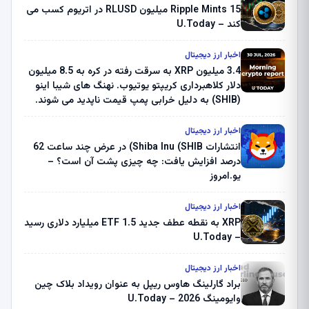
Ripple Mints 15 میلیون RLUSD در اتریوم کسب می
کند – U.Today
اخبار ارز دیجیتال
3.4 میلیون XRP به سرقت رفته در کره به 8.5 میلیون
دلار کلاهبرداری کریپتو یوتیوب. نهنگ های شیبا اینو
(SHIB) به دلیل خرابی پمپ قیمت ناپدید می شوند.
بلک راک 89.83 میلیون دلار U-Turn در بیت کوین را
ثبت کرد – گزارش کریپتو صبح – U.Today
اخبار ارز دیجیتال
انتشارات Shiba Inu (SHIB) در عرض چند ساعت 62
درصد افزایش یافت: چه چیزی پشت آن است؟ –
یو.امروز
اخبار ارز دیجیتال
XRP به نقطه عطف جدید ETF 1.5 میلیارد دلاری رسید
– U.Today
اخبار ارز دیجیتال
براد گارلینگ هاوس ریپل به عنوان رویداد بلاک چین
وایومینگ 2026 – U.Today