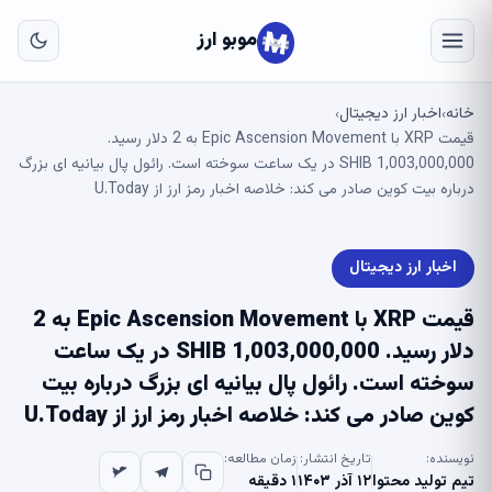
به
مح
موبو ارز
اص
خانه
اخبار ارز دیجیتال
›
›
قیمت XRP با Epic Ascension Movement به 2 دلار رسید.
1,003,000,000 SHIB در یک ساعت سوخته است. رائول پال بیانیه ای بزرگ
درباره بیت کوین صادر می کند: خلاصه اخبار رمز ارز از U.Today
اخبار ارز دیجیتال
قیمت XRP با Epic Ascension Movement به 2
دلار رسید. 1,003,000,000 SHIB در یک ساعت
سوخته است. رائول پال بیانیه ای بزرگ درباره بیت
کوین صادر می کند: خلاصه اخبار رمز ارز از U.Today
نویسنده:
تاریخ انتشار:
زمان مطالعه:
تیم تولید محتوا
۱۲ آذر ۱۴۰۳
۱ دقیقه