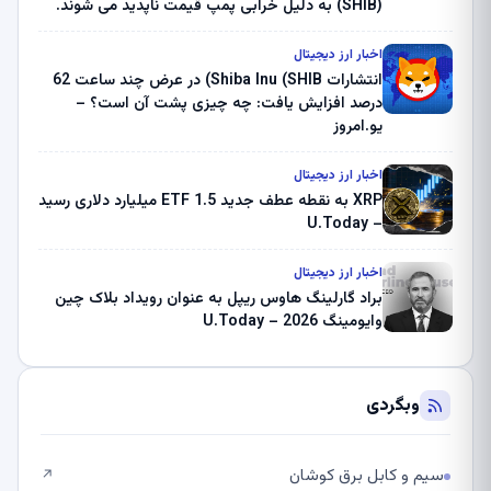
(SHIB) به دلیل خرابی پمپ قیمت ناپدید می شوند.
بلک راک 89.83 میلیون دلار U-Turn در بیت کوین را
ثبت کرد – گزارش کریپتو صبح – U.Today
اخبار ارز دیجیتال
انتشارات Shiba Inu (SHIB) در عرض چند ساعت 62
درصد افزایش یافت: چه چیزی پشت آن است؟ –
یو.امروز
اخبار ارز دیجیتال
XRP به نقطه عطف جدید ETF 1.5 میلیارد دلاری رسید
– U.Today
اخبار ارز دیجیتال
براد گارلینگ هاوس ریپل به عنوان رویداد بلاک چین
وایومینگ 2026 – U.Today
وبگردی
سیم و کابل برق کوشان
↗