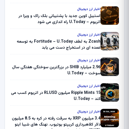
اخبار ارز دیجیتال
استیبل کوین جدید با پشتیبانی بلک راک و ویزا در
اتریوم – U.Today راه اندازی می شود
اخبار ارز دیجیتال
Zcash به لطف Fortitude – U.Today به توسعه
عمده ای در استخراج دست می یابد
اخبار ارز دیجیتال
2.96 میلیارد SHIB در بزرگترین سوختگی هفتگی سال
سوخت – U.Today
اخبار ارز دیجیتال
Ripple Mints 15 میلیون RLUSD در اتریوم کسب می
کند – U.Today
اخبار ارز دیجیتال
3.4 میلیون XRP به سرقت رفته در کره به 8.5 میلیون
دلار کلاهبرداری کریپتو یوتیوب. نهنگ های شیبا اینو