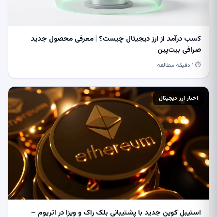
کسب درآمد از ارز دیجیتال چیست؟ | معرفی محصول جدید
صرافی بیت‌پین
⏱ ۱ دقیقه مطالعه
اخبار ارز دیجیتال
استیبل کوین جدید با پشتیبانی بلک راک و ویزا در اتریوم –