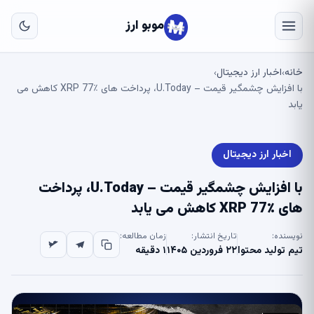
به
مح
موبو ارز
اص
خانه
اخبار ارز دیجیتال
›
›
با افزایش چشمگیر قیمت – U.Today، پرداخت های XRP 77٪ کاهش می
یابد
اخبار ارز دیجیتال
با افزایش چشمگیر قیمت – U.Today، پرداخت
های XRP 77٪ کاهش می یابد
نویسنده:
تاریخ انتشار:
زمان مطالعه:
تیم تولید محتوا
۲۲ فروردین ۱۴۰۵
۱ دقیقه