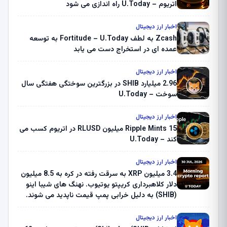
اتریوم – U.Today راه اندازی می شود
اخبار ارز دیجیتال
Zcash به لطف Fortitude – U.Today به توسعه
عمده ای در استخراج دست می یابد
اخبار ارز دیجیتال
2.96 میلیارد SHIB در بزرگترین سوختگی هفتگی سال
سوخت – U.Today
اخبار ارز دیجیتال
Ripple Mints 15 میلیون RLUSD در اتریوم کسب می
کند – U.Today
اخبار ارز دیجیتال
3.4 میلیون XRP به سرقت رفته در کره به 8.5 میلیون
دلار کلاهبرداری کریپتو یوتیوب. نهنگ های شیبا اینو
(SHIB) به دلیل خرابی پمپ قیمت ناپدید می شوند.
بلک راک 89.83 میلیون دلار U-Turn در بیت کوین را
ثبت کرد – گزارش کریپتو صبح – U.Today
اخبار ارز دیجیتال