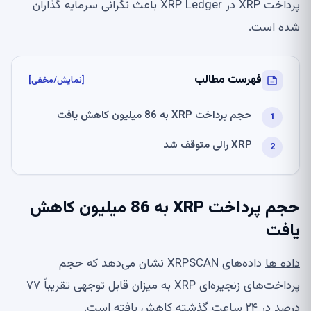
پرداخت XRP در XRP Ledger باعث نگرانی سرمایه گذاران
شده است.
فهرست مطالب
[نمایش/مخفی]
حجم پرداخت XRP به 86 میلیون کاهش یافت
XRP رالی متوقف شد
حجم پرداخت XRP به 86 میلیون کاهش
یافت
داده ها
داده‌های XRPSCAN نشان می‌دهد که حجم
پرداخت‌های زنجیره‌ای XRP به میزان قابل توجهی تقریباً ۷۷
درصد در ۲۴ ساعت گذشته کاهش یافته است.