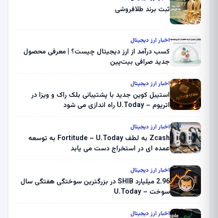
ثبت برند طلافروشی
اخبار ارز دیجیتال
کسب درآمد از ارز دیجیتال چیست؟ | معرفی محصول
جدید صرافی بیت‌پین
اخبار ارز دیجیتال
استیبل کوین جدید با پشتیبانی بلک راک و ویزا در
اتریوم – U.Today راه اندازی می شود
اخبار ارز دیجیتال
Zcash به لطف Fortitude – U.Today به توسعه
عمده ای در استخراج دست می یابد
اخبار ارز دیجیتال
2.96 میلیارد SHIB در بزرگترین سوختگی هفتگی سال
سوخت – U.Today
اخبار ارز دیجیتال