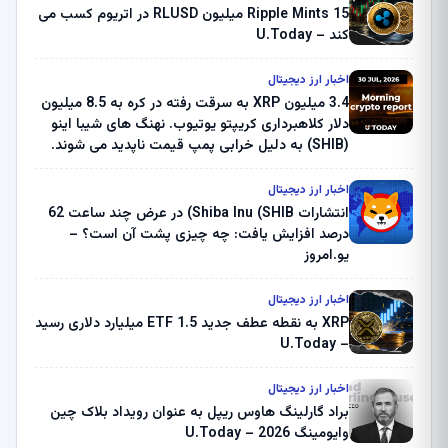
Ripple Mints 15 میلیون RLUSD در اتریوم کسب می
کند – U.Today
اخبار ارز دیجیتال
3.4 میلیون XRP به سرقت رفته در کره به 8.5 میلیون
دلار کلاهبرداری کریپتو یوتیوب. نهنگ های شیبا اینو
(SHIB) به دلیل خرابی پمپ قیمت ناپدید می شوند.
بلک راک 89.83 میلیون دلار U-Turn در بیت کوین را
ثبت کرد – گزارش کریپتو صبح – U.Today
اخبار ارز دیجیتال
انتشارات Shiba Inu (SHIB) در عرض چند ساعت 62
درصد افزایش یافت: چه چیزی پشت آن است؟ –
یو.امروز
اخبار ارز دیجیتال
XRP به نقطه عطف جدید ETF 1.5 میلیارد دلاری رسید
– U.Today
اخبار ارز دیجیتال
براد گارلینگ هاوس ریپل به عنوان رویداد بلاک چین
وایومینگ 2026 – U.Today