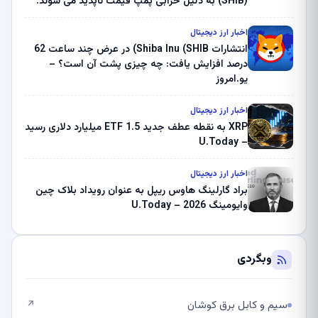
(SHIB) به دلیل خرابی پمپ قیمت ناپدید می شوند.
بلک راک 89.83 میلیون دلار U-Turn در بیت کوین را
ثبت کرد – گزارش کریپتو صبح – U.Today
اخبار ارز دیجیتال
انتشارات Shiba Inu (SHIB) در عرض چند ساعت 62
درصد افزایش یافت: چه چیزی پشت آن است؟ –
یو.امروز
اخبار ارز دیجیتال
XRP به نقطه عطف جدید ETF 1.5 میلیارد دلاری رسید
– U.Today
اخبار ارز دیجیتال
براد گارلینگ هاوس ریپل به عنوان رویداد بلاک چین
وایومینگ 2026 – U.Today
وبگردی
سیم و کابل برق کوشان
↗