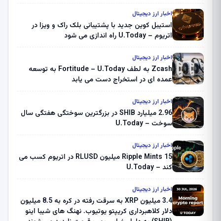
اخبار ارز دیجیتال
استیبل کوین جدید با پشتیبانی بلک راک و ویزا در
اتریوم – U.Today راه اندازی می شود
اخبار ارز دیجیتال
Zcash به لطف Fortitude – U.Today به توسعه
عمده ای در استخراج دست می یابد
اخبار ارز دیجیتال
2.96 میلیارد SHIB در بزرگترین سوختگی هفتگی سال
سوخت – U.Today
اخبار ارز دیجیتال
Ripple Mints 15 میلیون RLUSD در اتریوم کسب می
کند – U.Today
اخبار ارز دیجیتال
3.4 میلیون XRP به سرقت رفته در کره به 8.5 میلیون
دلار کلاهبرداری کریپتو یوتیوب. نهنگ های شیبا اینو