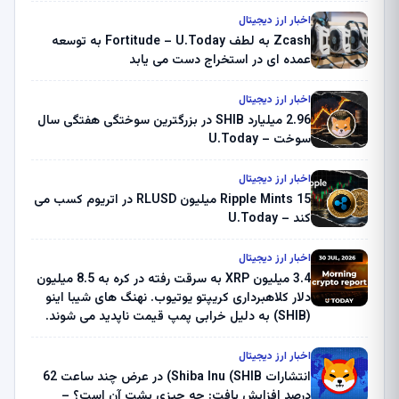
اخبار ارز دیجیتال
Zcash به لطف Fortitude – U.Today به توسعه
عمده ای در استخراج دست می یابد
اخبار ارز دیجیتال
2.96 میلیارد SHIB در بزرگترین سوختگی هفتگی سال
سوخت – U.Today
اخبار ارز دیجیتال
Ripple Mints 15 میلیون RLUSD در اتریوم کسب می
کند – U.Today
اخبار ارز دیجیتال
3.4 میلیون XRP به سرقت رفته در کره به 8.5 میلیون
دلار کلاهبرداری کریپتو یوتیوب. نهنگ های شیبا اینو
(SHIB) به دلیل خرابی پمپ قیمت ناپدید می شوند.
بلک راک 89.83 میلیون دلار U-Turn در بیت کوین را
ثبت کرد – گزارش کریپتو صبح – U.Today
اخبار ارز دیجیتال
انتشارات Shiba Inu (SHIB) در عرض چند ساعت 62
درصد افزایش یافت: چه چیزی پشت آن است؟ –