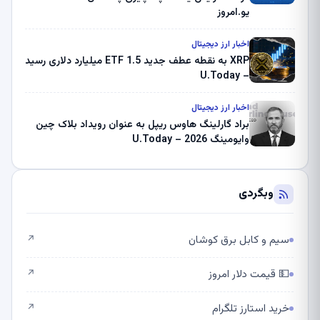
یو.امروز
اخبار ارز دیجیتال
XRP به نقطه عطف جدید ETF 1.5 میلیارد دلاری رسید
– U.Today
اخبار ارز دیجیتال
براد گارلینگ هاوس ریپل به عنوان رویداد بلاک چین
وایومینگ 2026 – U.Today
وبگردی
سیم و کابل برق کوشان
↗
💵 قیمت دلار امروز
↗
خرید استارز تلگرام
↗