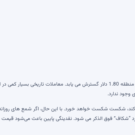
در همان زمان، شکاف بزرگی در نمایه حجم وجود دارد که تا منطقه 1.80 دلار گسترش می یابد. معاملات تاریخی بسیار کمی 
 وجود ندارد.
به بالا) سقوط کند، شکست شکست خواهد خورد. با این حال، اگر شمع های روزانه
به بسته شدن و تثبیت بالای 1.45 دلار کنند، XRP وارد “شکاف” فوق الذکر می شود. نقدینگی پایین باعث می‌شود قیمت