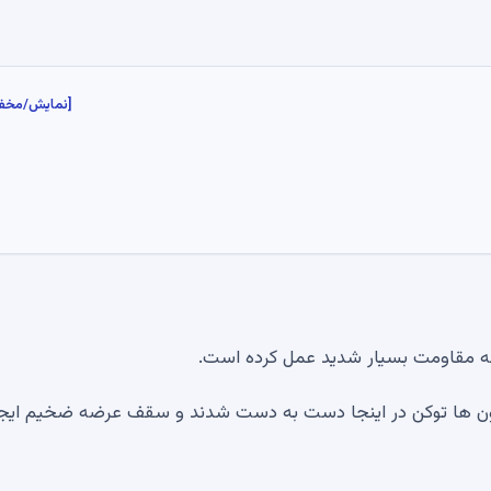
[نمایش/مخف
یون ها توکن در اینجا دست به دست شدند و سقف عرضه ضخیم ایج