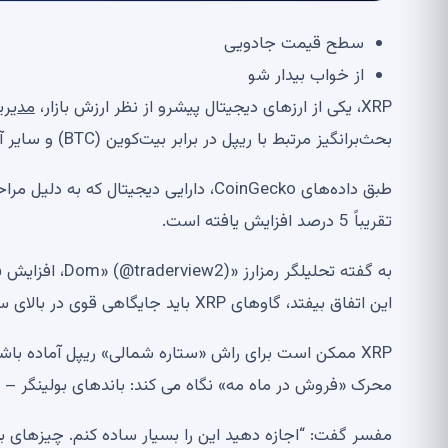
سطح قیمت جادویی
از خواب بیدار شو
XRP، یکی از ارزهای دیجیتال پیشرو از نظر ارزش بازار،
مدیری
بحث‌برانگیز مرتبط با ریپل در برابر بیت‌کوین (BTC) و سایر آلت‌کوین‌های پیشرو تضعیف شود، ضربه‌ای وارد می‌کند.
تقریباً 5 درصد افزایش یافته است.
به گفته تحلیلگر
این اتفاق بیفتد، گاوهای XRP باید جایگاهی قوی در بالای سطح 1.45 دلار به دست آورند.
محرک «فروش در ماه مه» نگاه می کند: باندهای بولینگر – 