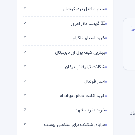
سیم و کابل برق کوشان
↗
💵 قیمت دلار امروز
↗
ی]
خرید استارز تلگرام
↗
بهترین کیف پول ارز دیجیتال
↗
شکلات تبلیغاتی نیکان
↗
اخبار فوتبال
↗
خرید اکانت chatgpt plus
↗
خرید نقره مشهد
↗
اد
مزایای شکلات برای سلامتی پوست
↗