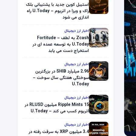
استیبل کوین جدید با پشتیبانی بلک
راک و ویزا در اتریوم – U.Today راه
اندازی می شود
اخبار ارز دیجیتال
Zcash به لطف Fortitude –
U.Today به توسعه عمده ای در
استخراج دست می یابد
اخبار ارز دیجیتال
2.96 میلیارد SHIB در بزرگترین
سوختگی هفتگی سال سوخت –
U.Today
اخبار ارز دیجیتال
Ripple Mints 15 میلیون RLUSD در
اتریوم کسب می کند – U.Today
اخبار ارز دیجیتال
3.4 میلیون XRP به سرقت رفته در