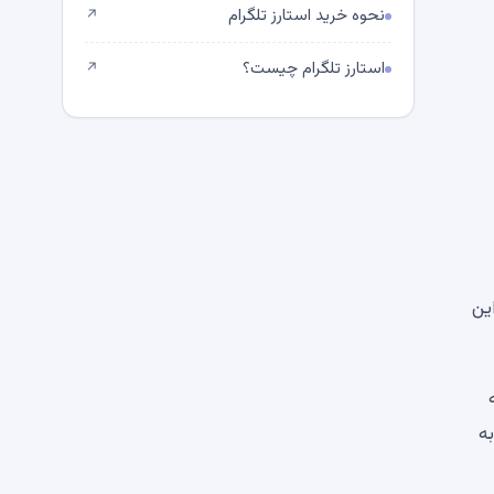
نحوه خرید استارز تلگرام
↗
استارز تلگرام چیست؟
↗
در این
 به