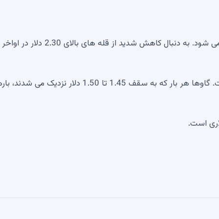
در حال حاضر، توکن XRP بالاخره از خواب چند ماهه بیدار می شود. به دنبال کاهش شدید از قله های
XRP از انتهای ماه فوریه در فاز انباشت فرار باقی مانده است. گاوها هر بار که به سقف 1.45 تا 1.50 دلار نزدیک م