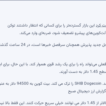
ت کرد
این بازار گسترده‌تر را برای کسانی که انتظار داشتند توکن
طبق داده‌های CoinGecko، دارایی دیجیتال که به دلیل مراحل جدید پذیرش همچنان سرفصل خبرها است، در 
 رمزارز «Dom» (@traderview2)، افزایش فعلی می‌تواند راه را برای یک رشد قوی هموار کند. با این حال، برای 
XRP ممکن است برای راش «ستاره شمالی» ریپل آماده باشد. SHIB Dogecoin را ترک می کند. بیت کوین
گزارش ارز دیجیتال صبح
مفسر گفت: “اجازه دهید این را بسیار ساده کنم. چیزهای بالاتر از 1.45 دلار می توانند خیلی سریع حرکت کنند. این فقط با