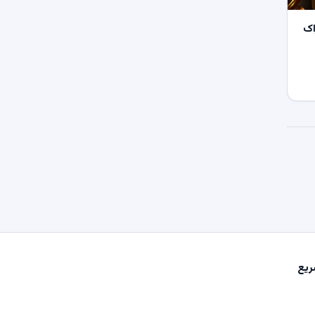
اک
یع