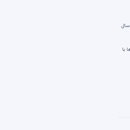
 بالای 2.30 دلار در اواخر سال
ی شدند، بارها با