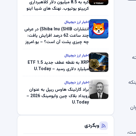
کره به 8.5 میلیون دلار کلاهبرداری
کریپتو یوتیوب. نهنگ های شیبا اینو
(SHIB) به دلیل خرابی پمپ قیمت
ناپدید می شوند. بلک راک 89.83
اخبار ارز دیجیتال
میلیون دلار U-Turn در بیت کوین را
انتشارات Shiba Inu (SHIB) در عرض
ثبت کرد – گزارش کریپتو صبح –
چند ساعت 62 درصد افزایش یافت:
U.Today
چه چیزی پشت آن است؟ – یو.امروز
اخبار ارز دیجیتال
24 ساعت گذشته
XRP به نقطه عطف جدید ETF 1.5
میلیارد دلاری رسید – U.Today
اینکه
اخبار ارز دیجیتال
براد گارلینگ هاوس ریپل به عنوان
رویداد بلاک چین وایومینگ 2026 –
U.Today
 به 94500 دلار به عنوان
وبگردی
لا نیست،