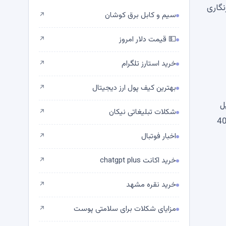
 رمزنگاری
سیم و کابل برق کوشان
↗
💵 قیمت دلار امروز
↗
خرید استارز تلگرام
↗
بهترین کیف پول ارز دیجیتال
↗
یبانی ریپل
شکلات تبلیغاتی نیکان
↗
بات‌های هوش مصنوعی اجازه می‌دهد تا با استفاده از کد اینترنتی بومی 402
اخبار فوتبال
↗
خرید اکانت chatgpt plus
↗
خرید نقره مشهد
↗
مزایای شکلات برای سلامتی پوست
↗