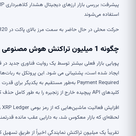
استفاده می‌شوند
حرکت محلی در حال حاضر به سمت مرز بالای پاکت در 1.2320 دلار می رود.
چگونه 1 میلیون تراکنش هوش مصنوعی وضعیت صعودی XRP را تکمیل می کند؟
Payment Required به‌طور مستقیم به یکدیگر
کلیدهای API پیچیده خارج از زنجیره را به طور کامل حذف کنند.
اف
لحظه‌ای که بازار معکوس شد، به دارایی عقب مانده قدرتمن
تقریباً یک میلیون تراکنش نمایندگی اخیراً از طریق تسهیل کننده XRPL x402 ما پردازش ش