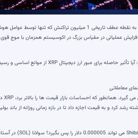
بر اساس داده های سرویس t.54، بلاک چین XRP Ledger به نقطه عطف تاریخی 1 میلیون تراکنش که تنها توسط عوامل
ایش عملیاتی در مقیاس بزرگ در اکوسیستم همزمان با موج قوی
در این زمینه، سرمایه‌گذاران با سوال اصلی زیر روبرو هستند: آیا تأثیر حاصله برای عبور ارز دیجیتال XRP از 
مای معاملاتی
پاسخ فنی به این سوال در حال حاضر در نمودار روزانه شکل می گیرد. همانطور که احساسات
گرفت که تقریباً 3 درصد در 24 ساعت گذشته رشد کرد و به قیمت اجازه داد تا در بازه زمانی روزانه از باند بول
امیدهای XRP برای 1.5 دلار بیهوده نیست: آیا Shiba Inu (SHIB) می تواند 0.000005 دلار را پس بگیرد؟ سول