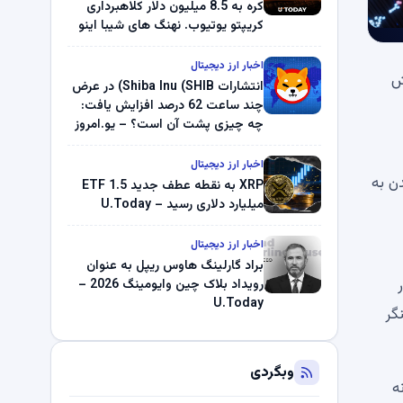
کره به 8.5 میلیون دلار کلاهبرداری
کریپتو یوتیوب. نهنگ های شیبا اینو
(SHIB) به دلیل خرابی پمپ قیمت
ناپدید می شوند. بلک راک 89.83
اخبار ارز دیجیتال
 هوش
میلیون دلار U-Turn در بیت کوین را
انتشارات Shiba Inu (SHIB) در عرض
ثبت کرد – گزارش کریپتو صبح –
چند ساعت 62 درصد افزایش یافت:
U.Today
چه چیزی پشت آن است؟ – یو.امروز
اخبار ارز دیجیتال
موانع اساسی و رسیدن به
XRP به نقطه عطف جدید ETF 1.5
میلیارد دلاری رسید – U.Today
اخبار ارز دیجیتال
براد گارلینگ هاوس ریپل به عنوان
 بازار قیمت ها را بالاتر برد، XRP در
رویداد بلاک چین وایومینگ 2026 –
U.Today
ینگر
وبگردی
انا (SOL) در آستانه