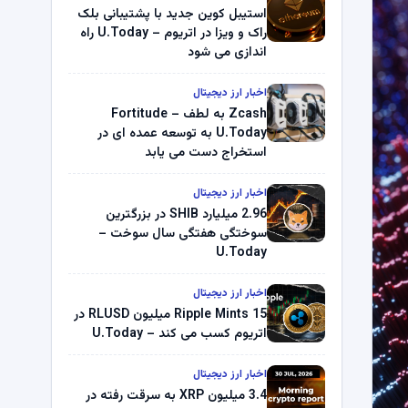
استیبل کوین جدید با پشتیبانی بلک
راک و ویزا در اتریوم – U.Today راه
اندازی می شود
اخبار ارز دیجیتال
Zcash به لطف Fortitude –
U.Today به توسعه عمده ای در
استخراج دست می یابد
اخبار ارز دیجیتال
2.96 میلیارد SHIB در بزرگترین
سوختگی هفتگی سال سوخت –
U.Today
اخبار ارز دیجیتال
Ripple Mints 15 میلیون RLUSD در
اتریوم کسب می کند – U.Today
اخبار ارز دیجیتال
3.4 میلیون XRP به سرقت رفته در