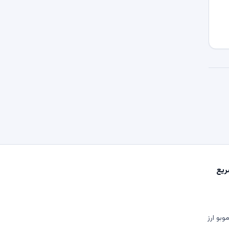
یع
وبو ارز