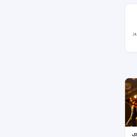
وز
اک