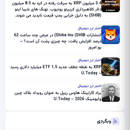
3.4 میلیون XRP به سرقت رفته در کره به 8.5 میلیون
دلار کلاهبرداری کریپتو یوتیوب. نهنگ های شیبا اینو
(SHIB) به دلیل خرابی پمپ قیمت ناپدید می شوند.
بلک راک 89.83 میلیون دلار U-Turn در بیت کوین را
ثبت کرد – گزارش کریپتو صبح – U.Today
اخبار ارز دیجیتال
انتشارات Shiba Inu (SHIB) در عرض چند ساعت 62
درصد افزایش یافت: چه چیزی پشت آن است؟ –
یو.امروز
اخبار ارز دیجیتال
XRP به نقطه عطف جدید ETF 1.5 میلیارد دلاری رسید
– U.Today
اخبار ارز دیجیتال
براد گارلینگ هاوس ریپل به عنوان رویداد بلاک چین
وایومینگ 2026 – U.Today
وبگردی