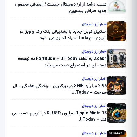
کسب درآمد از ارز دیجیتال چیست؟ | معرفی محصول
جدید صرافی بیت‌پین
اخبار ارز دیجیتال
استیبل کوین جدید با پشتیبانی بلک راک و ویزا در
اتریوم – U.Today راه اندازی می شود
اخبار ارز دیجیتال
Zcash به لطف Fortitude – U.Today به توسعه
عمده ای در استخراج دست می یابد
اخبار ارز دیجیتال
2.96 میلیارد SHIB در بزرگترین سوختگی هفتگی سال
سوخت – U.Today
اخبار ارز دیجیتال
Ripple Mints 15 میلیون RLUSD در اتریوم کسب می
کند – U.Today
اخبار ارز دیجیتال