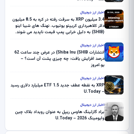
اخبار ارز دیجیتال
3.4 میلیون XRP به سرقت رفته در کره به 8.5 میلیون
دلار کلاهبرداری کریپتو یوتیوب. نهنگ های شیبا اینو
(SHIB) به دلیل خرابی پمپ قیمت ناپدید می شوند.
بلک راک 89.83 میلیون دلار U-Turn در بیت کوین را
ثبت کرد – گزارش کریپتو صبح – U.Today
اخبار ارز دیجیتال
انتشارات Shiba Inu (SHIB) در عرض چند ساعت 62
درصد افزایش یافت: چه چیزی پشت آن است؟ –
یو.امروز
اخبار ارز دیجیتال
XRP به نقطه عطف جدید ETF 1.5 میلیارد دلاری رسید
– U.Today
اخبار ارز دیجیتال
براد گارلینگ هاوس ریپل به عنوان رویداد بلاک چین
وایومینگ 2026 – U.Today