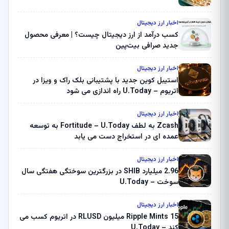
اخبار ارز دیجیتال
کسب درآمد از ارز دیجیتال چیست؟ | معرفی محصول
جدید صرافی بیت‌پین
اخبار ارز دیجیتال
استیبل کوین جدید با پشتیبانی بلک راک و ویزا در
اتریوم – U.Today راه اندازی می شود
اخبار ارز دیجیتال
Zcash به لطف Fortitude – U.Today به توسعه
عمده ای در استخراج دست می یابد
اخبار ارز دیجیتال
2.96 میلیارد SHIB در بزرگترین سوختگی هفتگی سال
سوخت – U.Today
اخبار ارز دیجیتال
Ripple Mints 15 میلیون RLUSD در اتریوم کسب می
کند – U.Today