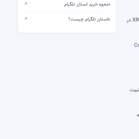
نحوه خرید استارز تلگرام
↗
استارز تلگرام چیست؟
اگرچه دارایی با عقب نشینی کوتاه و اندک سرمایه طی دو روز بعد مواجه شد (2.68 میلیون XRP در 30 ژوئن و 1.79 میلیون XRP در
↗
ر صنعت پیشرو است. پس از آن Canary
بیت
یه