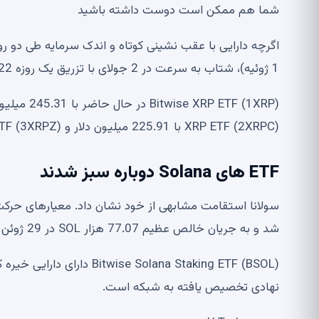
شما هم ممکن است دوست داشته باشید
1 ژوئیه)، شتاب به سرعت در 2 جولای با تزریق یک روزه 6.22 میلیون XRP اضافی به محدوده مثبت بازگشت.
XRP ETF (2XRPC) با 225.91 میلیون دلار و Franklin XRP ETF (3XRPZ) با 167.87 میلیون دلار قرار دارند.
ETF های Solana دوباره سبز شدند
سولانا استقامت مشابهی از خود نشان داد. معیارهای حرک
شد و به جریان خالص عظیم 77.07 هزار SOL در 29 ژوئن اشاره کرد.
نهادی تخصیص یافته به شبکه است.