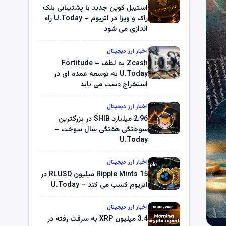
استیبل کوین جدید با پشتیبانی بلک
راک و ویزا در اتریوم – U.Today راه
اندازی می شود
اخبار ارز دیجیتال
Zcash به لطف Fortitude –
U.Today به توسعه عمده ای در
استخراج دست می یابد
اخبار ارز دیجیتال
2.96 میلیارد SHIB در بزرگترین
سوختگی هفتگی سال سوخت –
U.Today
اخبار ارز دیجیتال
Ripple Mints 15 میلیون RLUSD در
اتریوم کسب می کند – U.Today
اخبار ارز دیجیتال
3.4 میلیون XRP به سرقت رفته در