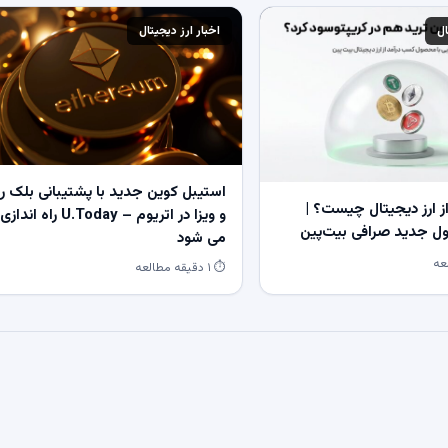
ال
اخبار ارز دیجیتال
استیبل کوین جدید با پشتیبانی بلک ر
 ارز دیجیتال چیست؟ |
و ویزا در اتریوم – U.Today راه اندازی
 جدید صرافی بیت‌پین
می شود
⏱ ۱ دقیقه مطالعه