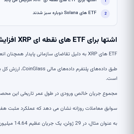
اشتها برای ETF های نقطه ای XRP افزایش می یابد
ETF های Solana دوباره سبز شدند
اشتها برای ETF های نقطه ای XRP افزایش می یابد
ETF های XRP به دلیل تقاضای سازمانی پایدار همچنان انعطاف پذیری چشمگیری از خود نشان می دهند.
است.
مجموع جریان خالص ورودی در طول عمر تاریخی این محصولات نقطه ای به 754.78 
سوابق معاملات روزانه نشان می دهد که عملکرد مثبت هفت
به عنوان مثال، در 29 ژوئن، یک جریان عظیم 14.64 میلیون XRP در یک روز در بازار ثبت شد.