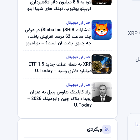
کره به 8.5 میلیون دلار کلاهبرداری
کریپتو یوتیوب. نهنگ های شیبا اینو
(SHIB) به دلیل خرابی پمپ قیمت
ناپدید می شوند. بلک راک 89.83
اخبار ارز دیجیتال
میلیون دلار U-Turn در بیت کوین را
انتشارات Shiba Inu (SHIB) در عرض
هفته گذشته فرار سرمایه چند میلیون دلاری قابل توجهی رخ داد، اما XRP
ثبت کرد – گزارش کریپتو صبح –
چند ساعت 62 درصد افزایش یافت:
U.Today
چه چیزی پشت آن است؟ – یو.امروز
اخبار ارز دیجیتال
مل
XRP به نقطه عطف جدید ETF 1.5
میلیارد دلاری رسید – U.Today
اخبار ارز دیجیتال
براد گارلینگ هاوس ریپل به عنوان
رویداد بلاک چین وایومینگ 2026 –
U.Today
ی]
وبگردی