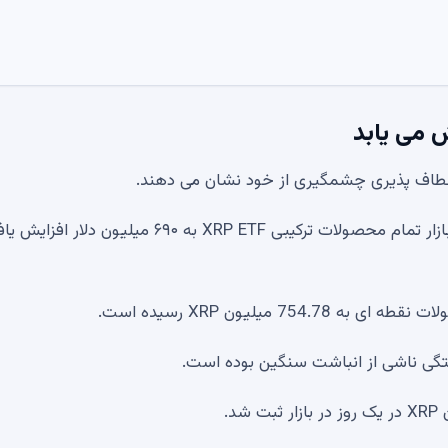
طبق داده‌های پلتفرم داده‌های مالی CoinGlass، ارزش کل بازار تمام محصولات ترکیبی XRP ETF به ۶۹۰ میلیون دلار 
میلیون XRP رسیده است.
گی ناشی از انباشت سنگین بوده است.