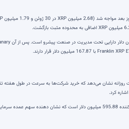
Bitwise XRP ETF (1XRP) در حال حاضر با 245.31 میلیون دلار دارایی تحت مدیریت د
ت روزانه نشان می‌دهد که خرید شرکت‌ها به سرعت در طول هفته تث
Bitwise Solana Staking ETF (BSOL) دارای دارایی خیره کننده 595.88 میلیون دلار است که نشان دهنده سهم عمده سرما