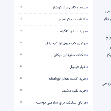
سیم و کابل برق کوشان
↗
1 دلاری، 70000 دلار را پس می
رش ارز دیجیتال صبح بیت کوین از 669 میلیون دلار
💵 قیمت دلار امروز
↗
خرید استارز تلگرام
↗
حداکثر سطح درد برای خرس ها در حال حاضر 1.44 دلار در هر XRP است. اگر قیمت به این سطح برسد که تقریباً 7.3
بهترین کیف پول ارز دیجیتال
↗
ر
اینجا متمرکز
شکلات تبلیغاتی نیکان
↗
اخبار فوتبال
↗
خرید اکانت chatgpt plus
↗
ان می
خرید نقره مشهد
↗
مزایای شکلات برای سلامتی پوست
↗