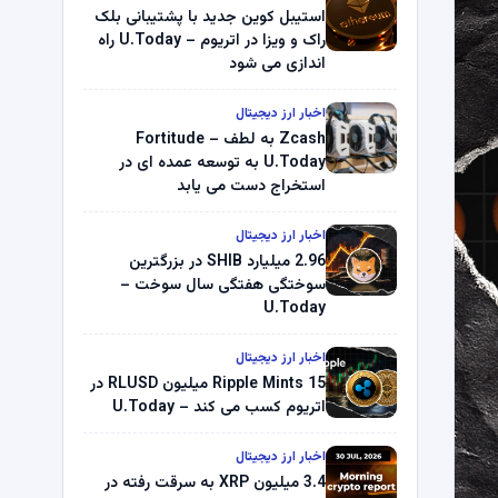
استیبل کوین جدید با پشتیبانی بلک
راک و ویزا در اتریوم – U.Today راه
اندازی می شود
اخبار ارز دیجیتال
Zcash به لطف Fortitude –
U.Today به توسعه عمده ای در
استخراج دست می یابد
اخبار ارز دیجیتال
2.96 میلیارد SHIB در بزرگترین
سوختگی هفتگی سال سوخت –
U.Today
اخبار ارز دیجیتال
Ripple Mints 15 میلیون RLUSD در
اتریوم کسب می کند – U.Today
اخبار ارز دیجیتال
3.4 میلیون XRP به سرقت رفته در