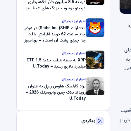
کره به 8.5 میلیون دلار کلاهبرداری
کریپتو یوتیوب. نهنگ های شیبا اینو
(SHIB) به دلیل خرابی پمپ قیمت
ناپدید می شوند. بلک راک 89.83
اخبار ارز دیجیتال
ونه
میلیون دلار U-Turn در بیت کوین را
انتشارات Shiba Inu (SHIB) در عرض
ثبت کرد – گزارش کریپتو صبح –
چند ساعت 62 درصد افزایش یافت:
U.Today
چه چیزی پشت آن است؟ – یو.امروز
گی های
اخبار ارز دیجیتال
گاهی عمیق تر به
XRP به نقطه عطف جدید ETF 1.5
میلیارد دلاری رسید – U.Today
ی کمتر
اخبار ارز دیجیتال
براد گارلینگ هاوس ریپل به عنوان
رویداد بلاک چین وایومینگ 2026 –
U.Today
ی کوتاه مدت تقریباً 15 برابر از موقعیت
یش از
وبگردی