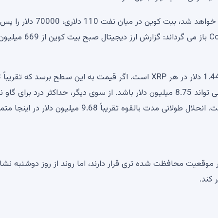
نقش XRP در “اینترنت ارزش” توکیو منجر به اجلاس XRPL خواهد شد، بیت کوین در میان نفت 10
گیرد، Revolut 460 میلیارد Shiba Inu (SHIB) را از Coinbase باز می گرداند: گزا
به اصطلاح 
درصد بیشتر است، نقدینگی کوتاه مدت در مشتقات XRP می تواند 8.75 میلیون دلار باشد. از سوی دیگر، حداکثر درد برای گاو ن
1.27 دلار است که تنها 5.38 درصد کمتر از قیمت فعلی است. انحلال طولانی مدت بالقوه تقریباً 9.68 میلیون دلار در 
 موقعیت محافظت شده تری قرار دارند، اما روند از روز دوشنبه نش
کند.