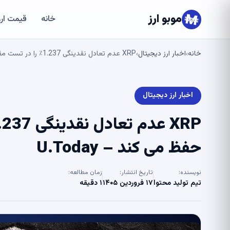
موبو ارز
خانه
قیمت ارز
خانه
اخبار ارز دیجیتال
XRP عدم تعادل نقدینگی 1.237٪ را در تست مقاومت 1.34 دلار حفظ می کند – U.Today
›
›
اخبار ارز دیجیتال
حفظ می کند – U.Today
نویسنده:
تاریخ انتشار:
زمان مطالعه:
تیم تولید محتوا
۱۷ فروردین ۱۴۰۵
۱ دقیقه