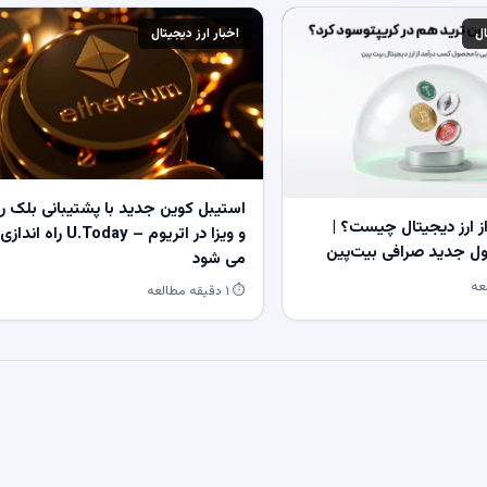
ال
اخبار ارز دیجیتال
استیبل کوین جدید با پشتیبانی بلک ر
 ارز دیجیتال چیست؟ |
و ویزا در اتریوم – U.Today راه اندازی
 جدید صرافی بیت‌پین
می شود
⏱ ۱ دقیقه مطالعه