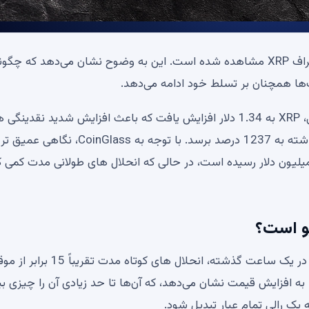
از ابتدای هفته، یک عدم تعادل عمده انحلال همچنان در اطراف XRP مشاهده شده است. این به وضوح نشان می‌دهد که چگ
ها همچنان بر تسلط خود ادامه می‌دهد.
طی 24 ساعت گذشته، در بحبوحه تحولات مثبت ژئوپلیتیکی، XRP به 1.34 دلار افزایش یافت که باعث افزایش شدید نقدین
کوتاه مدت شد و باعث شد که عدم تعادل در 24 ساعت گذشته به 1237 درصد برسد. با توجه به CoinGlass، ن
اد نشان می دهد که نقدینگی های کوتاه مدت به 2.03 میلیون دلار رسیده است، در حالی که انحلال های طولانی مدت کم
این الگو در تمام دوره های زمانی اصلی تکرار می شود. حتی در یک ساعت گذشته، انحلال ها
 به افزایش قیمت نشان می‌دهد، که آن‌ها تا حد زیادی آن را چیزی ب
یک رالی تمام عیار تبدیل شود.