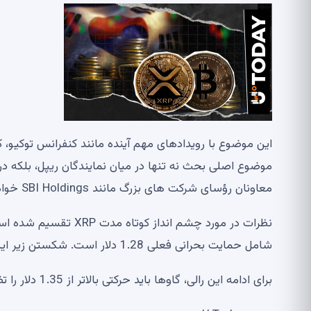
موضوع اصلی بحث نه تنها در میان نمایندگان ریپل، بلکه در 
معاونان رؤسای شرکت های بزرگ مانند SBI Holdings خواهد بود.
نظرات در مورد چشم اند
شامل حمایت بحرانی فعلی 1.28 دلار است. شکستن زیر این سطح می تواند XRP را به 1.15 دلار برساند.
برای ادامه این رالی، گاوها باید حرکتی بالاتر از 1.35 دلار را تضمین کنند، که راه را برای اهداف حدود 1.50 دلار در هر توکن باز می کند.