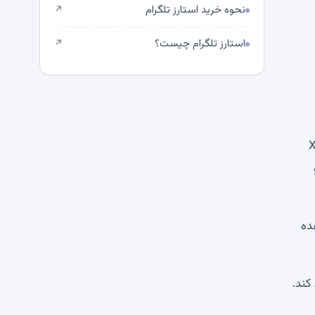
نحوه خرید استارز تلگرام
↗
استارز تلگرام چیست؟
↗
می شود، تقویت می شود، جایی که XRP
هده