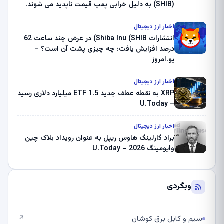
(SHIB) به دلیل خرابی پمپ قیمت ناپدید می شوند.
بلک راک 89.83 میلیون دلار U-Turn در بیت کوین را
ثبت کرد – گزارش کریپتو صبح – U.Today
اخبار ارز دیجیتال
انتشارات Shiba Inu (SHIB) در عرض چند ساعت 62
درصد افزایش یافت: چه چیزی پشت آن است؟ –
یو.امروز
اخبار ارز دیجیتال
XRP به نقطه عطف جدید ETF 1.5 میلیارد دلاری رسید
– U.Today
اخبار ارز دیجیتال
براد گارلینگ هاوس ریپل به عنوان رویداد بلاک چین
وایومینگ 2026 – U.Today
وبگردی
سیم و کابل برق کوشان
↗