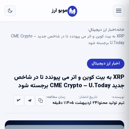
به
مح
موبو ارز
اص
خانه
اخبار ارز دیجیتال
›
›
XRP به بیت کوین و اتر می پیوندد تا در شاخص جدید CME Crypto –
U.Today برجسته شود
اخبار ارز دیجیتال
XRP به بیت کوین و اتر می پیوندد تا در شاخص
جدید CME Crypto – U.Today برجسته شود
نویسنده:
تاریخ انتشار:
زمان مطالعه:
تیم تولید محتوا
۲۴ اردیبهشت ۱۴۰۵
۱ دقیقه