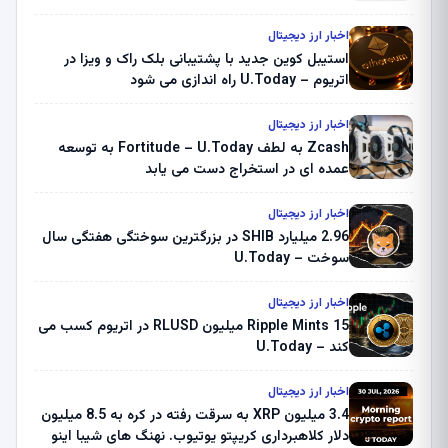
اخبار ارز دیجیتال
استیبل کوین جدید با پشتیبانی بلک راک و ویزا در
اتریوم – U.Today راه اندازی می شود
اخبار ارز دیجیتال
Zcash به لطف Fortitude – U.Today به توسعه
عمده ای در استخراج دست می یابد
اخبار ارز دیجیتال
2.96 میلیارد SHIB در بزرگترین سوختگی هفتگی سال
سوخت – U.Today
اخبار ارز دیجیتال
Ripple Mints 15 میلیون RLUSD در اتریوم کسب می
کند – U.Today
اخبار ارز دیجیتال
3.4 میلیون XRP به سرقت رفته در کره به 8.5 میلیون
دلار کلاهبرداری کریپتو یوتیوب. نهنگ های شیبا اینو