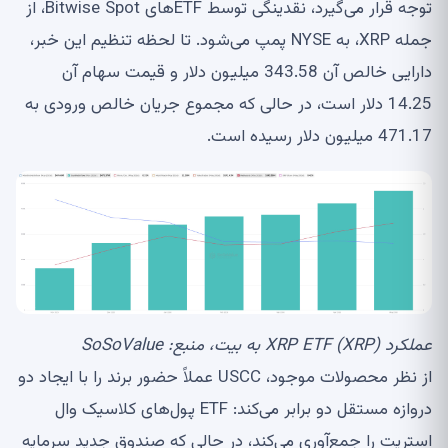
توجه قرار می‌گیرد، نقدینگی توسط ETF‌های Bitwise Spot، از
جمله XRP، به NYSE پمپ می‌شود. تا لحظه تنظیم این خبر،
دارایی خالص آن 343.58 میلیون دلار و قیمت سهام آن
14.25 دلار است، در حالی که مجموع جریان خالص ورودی به
471.17 میلیون دلار رسیده است.
عملکرد XRP ETF (XRP) به بیت، منبع:
SoSoValue
از نظر محصولات موجود، USCC عملاً حضور برند را با ایجاد دو
دروازه مستقل دو برابر می‌کند: ETF پول‌های کلاسیک وال
استریت را جمع‌آوری می‌کند، در حالی که صندوق جدید سرمایه