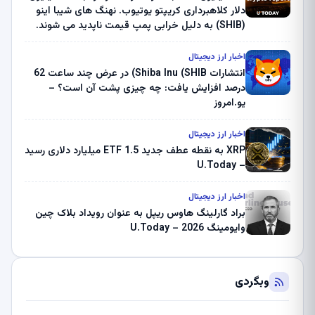
دلار کلاهبرداری کریپتو یوتیوب. نهنگ های شیبا اینو
(SHIB) به دلیل خرابی پمپ قیمت ناپدید می شوند.
بلک راک 89.83 میلیون دلار U-Turn در بیت کوین را
ثبت کرد – گزارش کریپتو صبح – U.Today
اخبار ارز دیجیتال
انتشارات Shiba Inu (SHIB) در عرض چند ساعت 62
درصد افزایش یافت: چه چیزی پشت آن است؟ –
یو.امروز
اخبار ارز دیجیتال
XRP به نقطه عطف جدید ETF 1.5 میلیارد دلاری رسید
– U.Today
اخبار ارز دیجیتال
براد گارلینگ هاوس ریپل به عنوان رویداد بلاک چین
وایومینگ 2026 – U.Today
وبگردی