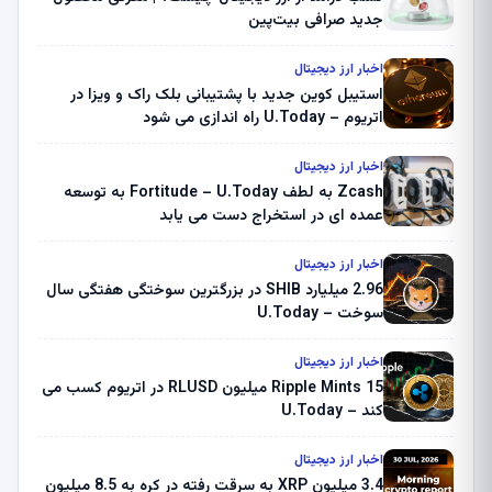
جدید صرافی بیت‌پین
اخبار ارز دیجیتال
استیبل کوین جدید با پشتیبانی بلک راک و ویزا در
اتریوم – U.Today راه اندازی می شود
اخبار ارز دیجیتال
Zcash به لطف Fortitude – U.Today به توسعه
عمده ای در استخراج دست می یابد
اخبار ارز دیجیتال
2.96 میلیارد SHIB در بزرگترین سوختگی هفتگی سال
سوخت – U.Today
اخبار ارز دیجیتال
Ripple Mints 15 میلیون RLUSD در اتریوم کسب می
کند – U.Today
اخبار ارز دیجیتال
3.4 میلیون XRP به سرقت رفته در کره به 8.5 میلیون