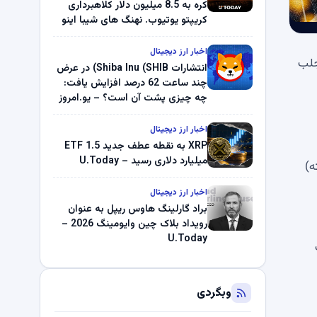
کره به 8.5 میلیون دلار کلاهبرداری
کریپتو یوتیوب. نهنگ های شیبا اینو
(SHIB) به دلیل خرابی پمپ قیمت
ناپدید می شوند. بلک راک 89.83
اخبار ارز دیجیتال
 جلب
میلیون دلار U-Turn در بیت کوین را
انتشارات Shiba Inu (SHIB) در عرض
ثبت کرد – گزارش کریپتو صبح –
چند ساعت 62 درصد افزایش یافت:
U.Today
چه چیزی پشت آن است؟ – یو.امروز
اخبار ارز دیجیتال
XRP به نقطه عطف جدید ETF 1.5
میلیارد دلاری رسید – U.Today
در حال حرکت طولانی تر (معمولاً 200 هفته)
اخبار ارز دیجیتال
براد گارلینگ هاوس ریپل به عنوان
رویداد بلاک چین وایومینگ 2026 –
U.Today
به بیت
وبگردی