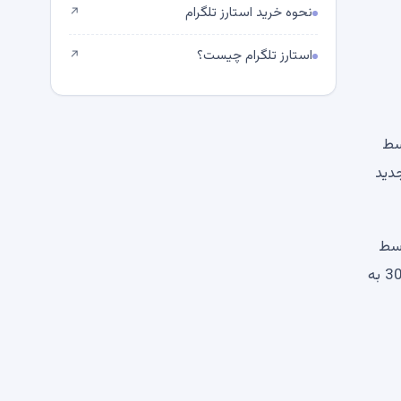
نحوه خرید استارز تلگرام
↗
استارز تلگرام چیست؟
↗
 ​​
 جدید
گیرند. متوسط ​​
خریدار روزانه از 168 ٪ به 127.800 ٪ از 47،700 ٪ به 127.800 رسید ، در حالی که میانگین فرستنده روزانه از 14.5 ٪ به 30،000 به