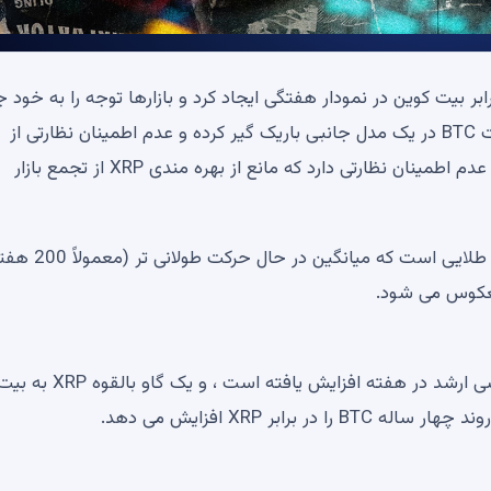
ای خود را در برابر بیت کوین در نمودار هفتگی ایجاد کرد و بازارها توجه را به خود
می کنند. این از اواخر سال 2020 ، XRP و غیره است. نسبت BTC در یک مدل جانبی باریک گیر کرده و عدم اطمینان نظارتی از
اهمیت زیادی برخوردار است زیرا بستگی به عدم اطمینان از عدم اطمینان نظارتی دارد که مانع از بهره مندی XRP از تجمع بازار
یک میانگین متحرک کوتاه تر (معمولاً 50 هفته) یک صلیب طلایی است که میانگین 
معکوس می شود.
در مورد XRP ، 50 میلی آمپر در هفته بیش از 200 کارشناسی ارشد در هفته افزایش یافته است ، و یک گاو بالقوه XRP 
بر XRP افزایش می دهد.