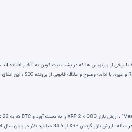
این رویداد فنی نادر به ویژه به عنوان نشانه ای از قدرت XRP با برخی از زیرنویس ها که در پشت بیت کوین به تأخیر افتاده ا
می شود. Golden Cross ، XRP فعالیت مهم شبکه ، Ripple و غیره. با ادامه وضوح و علاقه قانونی از پروند
طبق گفته های اخیراً Messari “XRP Ledger State Q1 2025” ، ارزش بازار P 2 ٪ QOQ
QOQ رسید ، ارزش بازار متحد 