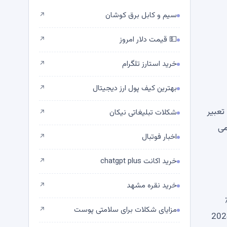
سیم و کابل برق کوشان
↗
💵 قیمت دلار امروز
↗
خرید استارز تلگرام
↗
بهترین کیف پول ارز دیجیتال
↗
ند ، تعبیر
شکلات تبلیغاتی نیکان
↗
ه SEC ، این اتفاق می
اخبار فوتبال
↗
خرید اکانت chatgpt plus
↗
خرید نقره مشهد
↗
XR را به دست آورد و BTC که به 22 ٪
مزایای شکلات برای سلامتی پوست
↗
ETH و SOL را شکست داد. هر ساله ، ارزش بازار گردش XRP از 34.6 میلیارد دلار در پایان سال 2024