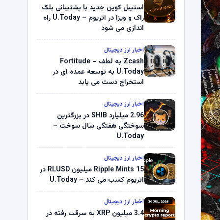
استیبل کوین جدید با پشتیبانی بلک
راک و ویزا در اتریوم – U.Today راه
اندازی می شود
اخبار ارز دیجیتال
Zcash به لطف Fortitude –
U.Today به توسعه عمده ای در
استخراج دست می یابد
اخبار ارز دیجیتال
2.96 میلیارد SHIB در بزرگترین
سوختگی هفتگی سال سوخت –
U.Today
اخبار ارز دیجیتال
Ripple Mints 15 میلیون RLUSD در
اتریوم کسب می کند – U.Today
اخبار ارز دیجیتال
3.4 میلیون XRP به سرقت رفته در