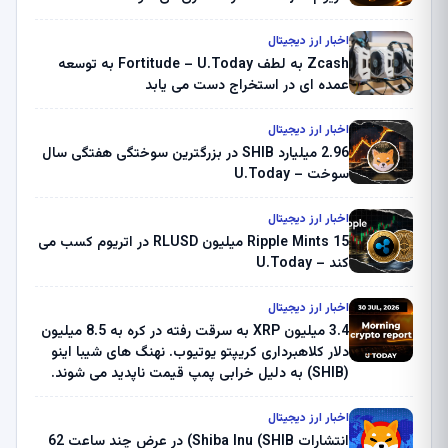
اخبار ارز دیجیتال
Zcash به لطف Fortitude – U.Today به توسعه
عمده ای در استخراج دست می یابد
اخبار ارز دیجیتال
2.96 میلیارد SHIB در بزرگترین سوختگی هفتگی سال
سوخت – U.Today
اخبار ارز دیجیتال
Ripple Mints 15 میلیون RLUSD در اتریوم کسب می
کند – U.Today
اخبار ارز دیجیتال
3.4 میلیون XRP به سرقت رفته در کره به 8.5 میلیون
دلار کلاهبرداری کریپتو یوتیوب. نهنگ های شیبا اینو
(SHIB) به دلیل خرابی پمپ قیمت ناپدید می شوند.
بلک راک 89.83 میلیون دلار U-Turn در بیت کوین را
ثبت کرد – گزارش کریپتو صبح – U.Today
اخبار ارز دیجیتال
انتشارات Shiba Inu (SHIB) در عرض چند ساعت 62