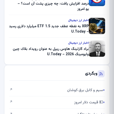
درصد افزایش یافت: چه چیزی پشت آن است؟ –
یو.امروز
اخبار ارز دیجیتال
XRP به نقطه عطف جدید ETF 1.5 میلیارد دلاری رسید
– U.Today
اخبار ارز دیجیتال
براد گارلینگ هاوس ریپل به عنوان رویداد بلاک چین
وایومینگ 2026 – U.Today
وبگردی
سیم و کابل برق کوشان
↗
💵 قیمت دلار امروز
↗