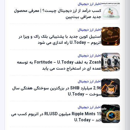
اخبار ارز دیجیتال
کسب درآمد از ارز دیجیتال چیست؟ | معرفی محصول
جدید صرافی بیت‌پین
اخبار ارز دیجیتال
استیبل کوین جدید با پشتیبانی بلک راک و ویزا در
اتریوم – U.Today راه اندازی می شود
اخبار ارز دیجیتال
Zcash به لطف Fortitude – U.Today به توسعه
عمده ای در استخراج دست می یابد
اخبار ارز دیجیتال
2.96 میلیارد SHIB در بزرگترین سوختگی هفتگی سال
سوخت – U.Today
اخبار ارز دیجیتال
Ripple Mints 15 میلیون RLUSD در اتریوم کسب می
کند – U.Today