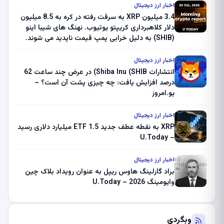
اخبار ارز دیجیتال
3.4 میلیون XRP به سرقت رفته در کره به 8.5 میلیون
دلار کلاهبرداری کریپتو یوتیوب. نهنگ های شیبا اینو
(SHIB) به دلیل خرابی پمپ قیمت ناپدید می شوند.
بلک راک 89.83 میلیون دلار U-Turn در بیت کوین را
ثبت کرد – گزارش کریپتو صبح – U.Today
اخبار ارز دیجیتال
انتشارات Shiba Inu (SHIB) در عرض چند ساعت 62
درصد افزایش یافت: چه چیزی پشت آن است؟ –
یو.امروز
اخبار ارز دیجیتال
XRP به نقطه عطف جدید ETF 1.5 میلیارد دلاری رسید
– U.Today
اخبار ارز دیجیتال
براد گارلینگ هاوس ریپل به عنوان رویداد بلاک چین
وایومینگ 2026 – U.Today
وبگردی