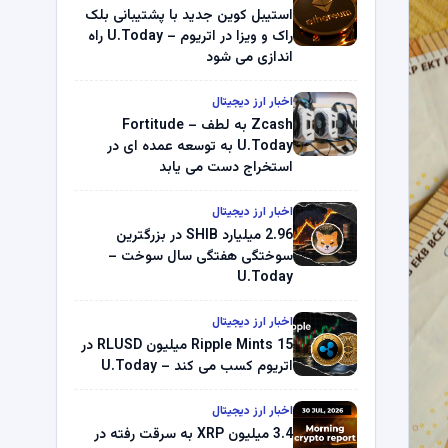
استیبل کوین جدید با پشتیبانی بلک
راک و ویزا در اتریوم – U.Today راه
اندازی می شود
اخبار ارز دیجیتال
Zcash به لطف Fortitude –
U.Today به توسعه عمده ای در
استخراج دست می یابد
اخبار ارز دیجیتال
2.96 میلیارد SHIB در بزرگترین
سوختگی هفتگی سال سوخت –
U.Today
اخبار ارز دیجیتال
Ripple Mints 15 میلیون RLUSD در
اتریوم کسب می کند – U.Today
اخبار ارز دیجیتال
3.4 میلیون XRP به سرقت رفته در