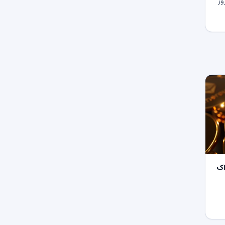
وز
اک