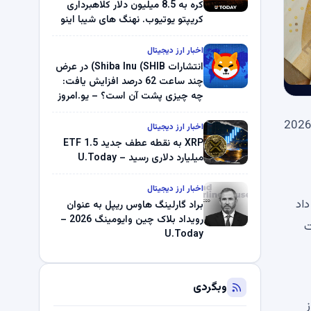
کره به 8.5 میلیون دلار کلاهبرداری
کریپتو یوتیوب. نهنگ های شیبا اینو
(SHIB) به دلیل خرابی پمپ قیمت
ناپدید می شوند. بلک راک 89.83
اخبار ارز دیجیتال
میلیون دلار U-Turn در بیت کوین را
انتشارات Shiba Inu (SHIB) در عرض
ثبت کرد – گزارش کریپتو صبح –
چند ساعت 62 درصد افزایش یافت:
U.Today
چه چیزی پشت آن است؟ – یو.امروز
گفته CoinShares، افزایش خطرات ژئوپلیتیکی در سراسر خاورمیانه دومین موج بزرگ تسلیم بازار ارزهای دیجیتال را در سال 2026
اخبار ارز دیجیتال
XRP به نقطه عطف جدید ETF 1.5
میلیارد دلاری رسید – U.Today
اخبار ارز دیجیتال
داد
براد گارلینگ هاوس ریپل به عنوان
رویداد بلاک چین وایومینگ 2026 –
یت
U.Today
وبگردی
ت. جیمز باترفیل (James Butterfill) از