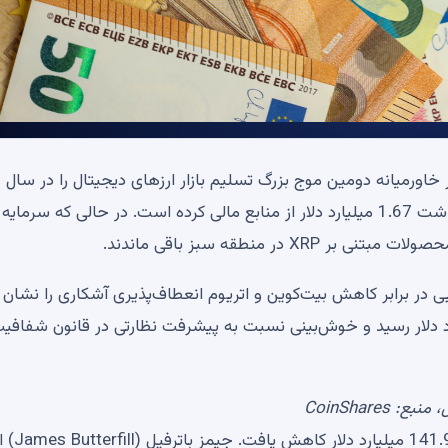
به 
به راه انداخته است و سرمایه گذاران نهادی را مجبور به برداشت 1.67 میلیارد دلار از منابع مالی کرده است. در حالی که سرمایه
ر منطقه سبز باقی ماندند.
ن، دارایی در برابر کاهش بیت‌کوین و اتریوم انعطاف‌پذیری آشکاری را نشان 
رمایه سه هفته‌ای از این بخش به 4.21 میلیارد دلار رسید و خوش‌بینی نسبت به پیشرفت نظارتی در قانون شفاف
CoinShares
کل دارایی های تحت مدیریت صندوق های رمزنگاری به 141.924 میلیارد دلار کاهش یاف