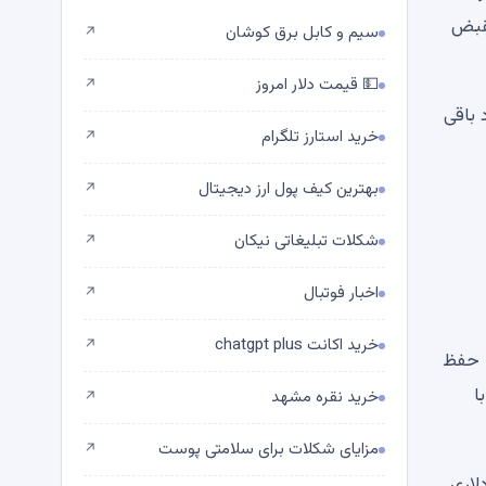
نقبض
سیم و کابل برق کوشان
↗
💵 قیمت دلار امروز
↗
X منتشر کرد، چند عدد باقی
خرید استارز تلگرام
↗
بهترین کیف پول ارز دیجیتال
↗
شکلات تبلیغاتی نیکان
↗
اخبار فوتبال
↗
خرید اکانت chatgpt plus
↗
ا حفظ
کنگ با
خرید نقره مشهد
↗
مزایای شکلات برای سلامتی پوست
↗
 چالش کشید و به ورود مثبت 1.3 میلیون دلاری