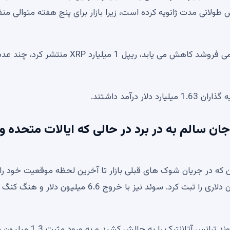
کاهش طولانی مدت ژانویه کرده است، زیرا بازار برای پنج هفته متوالی م
قیمت بیت کوین در حالی که استراتژی فروش بیت کوین را می فروشد کاهش می یابد، ریپل 1 میلیارد RP
رآمد داشتند.
1.6 میلیارد دلاری جان سالم به در برد در حالی که ایالات متحده و
ان که در جریان شوک های قبلی بازار تا آخرین لحظه موقعیت خود ر
کرده بود، این هفته تسلیم شد و خروج خالص 25.7 میلیون دلاری را ثبت کرد. سوئد نیز با خروج 6.6 میلیون دلار و هنگ 
با این حال، این کاهش مطلق نبود، زیرا هلند به طور کامل روند ترانس آتلانتیک را به