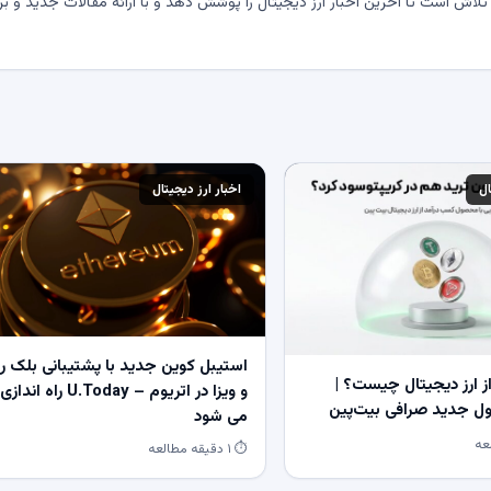
لاش است تا آخرین اخبار ارز دیجیتال را پوشش دهد و با ارائه مقالات جدید و بر
ال
اخبار ارز دیجیتال
استیبل کوین جدید با پشتیبانی بلک ر
 ارز دیجیتال چیست؟ |
و ویزا در اتریوم – U.Today راه اندازی
 جدید صرافی بیت‌پین
می شود
⏱ ۱ دقیقه مطالعه