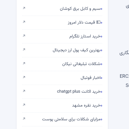
ری
سیم و کابل برق کوشان
↗
💵 قیمت دلار امروز
↗
خرید استارز تلگرام
↗
بهترین کیف پول ارز دیجیتال
↗
زنگاری
شکلات تبلیغاتی نیکان
↗
ERC20 COIN CB
اخبار فوتبال
↗
Solana Beyo
خرید اکانت chatgpt plus
↗
خرید نقره مشهد
↗
مزایای شکلات برای سلامتی پوست
↗