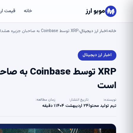
موبو ارز
خانه
قیمت ارز
خانه
اخبار ارز دیجیتال
XRP توسط Coinbase به صاحبان جزیره هشدار داد. در اینجا دلیل است
›
›
اخبار ارز دیجیتال
XRP توسط se
است
نویسنده:
تاریخ انتشار:
زمان مطالعه:
تیم تولید محتوا
۲۴ اردیبهشت ۱۴۰۴
۱ دقیقه