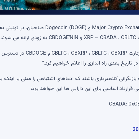
Major Crypto Exchange Coinbase ، Cardano (ADA) ، Litecoin (LTC) ، XRP و Dogecoin (DOGE) صا
Coinbase نشان داد که این دارایی ها هنوز برای زندگی یا تجارت CBLTC ، CBXRP ، CBLTC ، CBXRP و CBDOGE در دسترس
ر تاریخ بعدی راه اندازی را اعلام خواهیم کرد.”
CBADODOGE و CBXRP ممکن است بازیگرانی کلاهبرداری باشند که ادعاهای اشتباهی را مبنی بر اینکه ب
رارداد اساسی برای این دارایی ها این خواهد بود:
CBADA: 0x