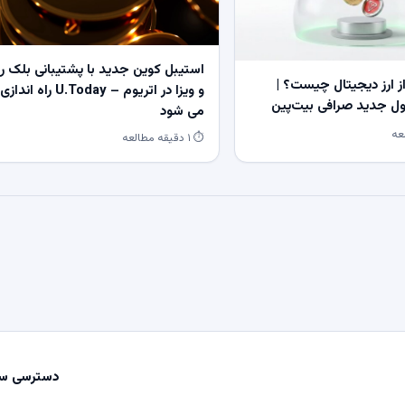
استیبل کوین جدید با پشتیبانی بلک ر
 ارز دیجیتال چیست؟ |
و ویزا در اتریوم – U.Today راه اندازی
 جدید صرافی بیت‌پین
می شود
⏱ ۱ دقیقه مطالعه
دسترسی سر