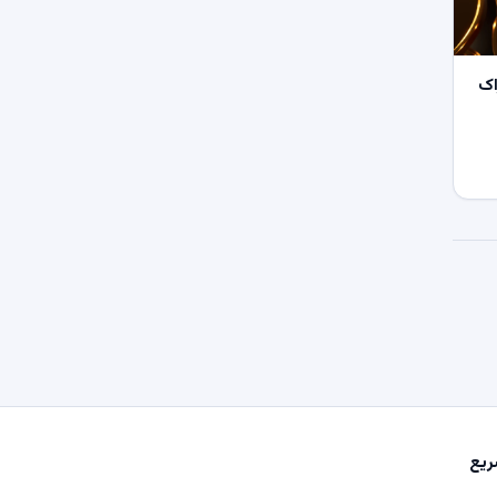
اک
یع