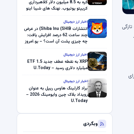
کره به 8.5 میلیون دلار کلاهبرداری
کریپتو یوتیوب. نهنگ های شیبا اینو
(SHIB) به دلیل خرابی پمپ قیمت
ناپدید می شوند. بلک راک 89.83
اخبار ارز دیجیتال
حبان. در توئیتی به تازگی
میلیون دلار U-Turn در بیت کوین را
انتشارات Shiba Inu (SHIB) در عرض
ثبت کرد – گزارش کریپتو صبح –
چند ساعت 62 درصد افزایش یافت:
U.Today
چه چیزی پشت آن است؟ – یو.امروز
اخبار ارز دیجیتال
XRP به نقطه عطف جدید ETF 1.5
میلیارد دلاری رسید – U.Today
رای
اخبار ارز دیجیتال
براد گارلینگ هاوس ریپل به عنوان
رویداد بلاک چین وایومینگ 2026 –
U.Today
وبگردی