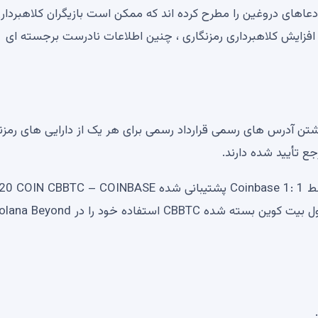
س سهام ، CBADOGE ، CBDOGE ، CBLTC و CBXRP ادعاهای دروغین را مطرح کرده اند که ممکن است بازیگران کلاهبردا
 افزایش کلاهبرداری رمزنگاری ، چنین اطلاعات نادرست برجسته ای
 امر ، Coinbase با به اشتراک گذاشتن آدرس های رسمی قرارداد رسمی برای هر یک از دارایی های رم
ع تأیید شده دارند.
در سپتامبر گذشته ، Coinbase ، Coinbase (BTC) که توسط Coinbase 1: 1 پشتیبانی شده BTC – COINBASE
BTC BTC را محاصره کرد. در ماه نوامبر همان سال ، محصول بیت کوین بسته شده CBBTC استفاده خود را در nd