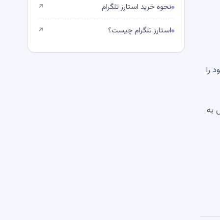
نحوه خرید استارز تلگرام
↗
استارز تلگرام چیست؟
↗
د را
ار برای گسترش به