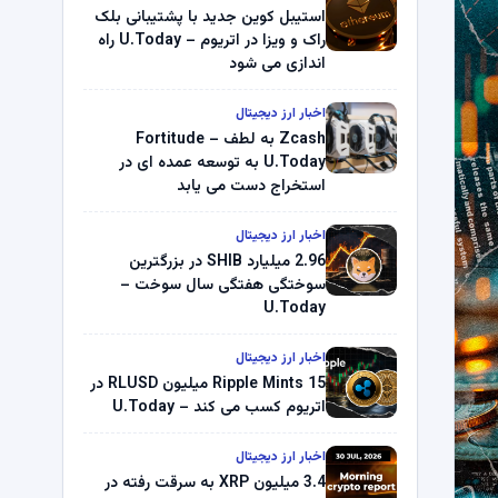
استیبل کوین جدید با پشتیبانی بلک
راک و ویزا در اتریوم – U.Today راه
اندازی می شود
اخبار ارز دیجیتال
Zcash به لطف Fortitude –
U.Today به توسعه عمده ای در
استخراج دست می یابد
اخبار ارز دیجیتال
2.96 میلیارد SHIB در بزرگترین
سوختگی هفتگی سال سوخت –
U.Today
اخبار ارز دیجیتال
Ripple Mints 15 میلیون RLUSD در
اتریوم کسب می کند – U.Today
اخبار ارز دیجیتال
3.4 میلیون XRP به سرقت رفته در