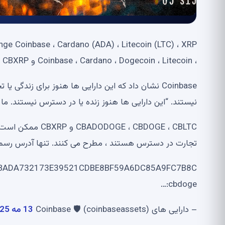
، Coinbase ، Cardano ، Dogecoin ، Litecoin و XRP – CBADA ، CBLTC ، CBXRP و CBDOGE’NIN به زودی ارائه می شوند.
نیستند. “این دارایی ها هنوز زنده یا در دسترس نیستند. ما د
 ، CBDOGE ، CBLTC
تجارت در دسترس هستند ، مطرح می کنند. تنها آدرس رسمی ق
CBADA732173E39521CDBE8BF59A6DC85A9FC7B8C
cbdoge:…
– دارایی های Coinbase 🛡 (coinbaseassets)
13 مه 2025