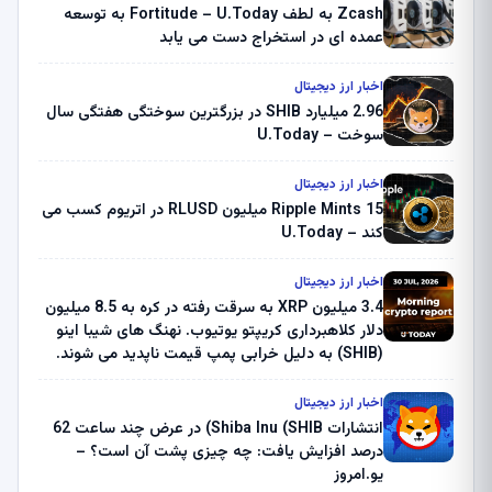
Zcash به لطف Fortitude – U.Today به توسعه
عمده ای در استخراج دست می یابد
اخبار ارز دیجیتال
2.96 میلیارد SHIB در بزرگترین سوختگی هفتگی سال
سوخت – U.Today
اخبار ارز دیجیتال
Ripple Mints 15 میلیون RLUSD در اتریوم کسب می
کند – U.Today
اخبار ارز دیجیتال
3.4 میلیون XRP به سرقت رفته در کره به 8.5 میلیون
دلار کلاهبرداری کریپتو یوتیوب. نهنگ های شیبا اینو
(SHIB) به دلیل خرابی پمپ قیمت ناپدید می شوند.
بلک راک 89.83 میلیون دلار U-Turn در بیت کوین را
ثبت کرد – گزارش کریپتو صبح – U.Today
اخبار ارز دیجیتال
انتشارات Shiba Inu (SHIB) در عرض چند ساعت 62
درصد افزایش یافت: چه چیزی پشت آن است؟ –
یو.امروز