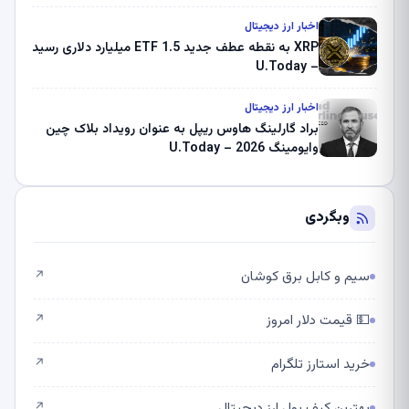
اخبار ارز دیجیتال
XRP به نقطه عطف جدید ETF 1.5 میلیارد دلاری رسید
– U.Today
اخبار ارز دیجیتال
براد گارلینگ هاوس ریپل به عنوان رویداد بلاک چین
وایومینگ 2026 – U.Today
وبگردی
سیم و کابل برق کوشان
↗
💵 قیمت دلار امروز
↗
خرید استارز تلگرام
↗
بهترین کیف پول ارز دیجیتال
↗