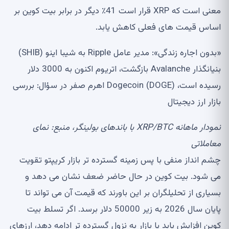
معنی است که XRP قرار است 41٪ دیگر در برابر بیت کوین بر
اساس قیمت های فعلی کاهش یابد.
«بدون اجاره زندگی»: مدیر عامل Ripple به شیبا اینو (SHIB)
بنیانگذار Avalanche بازگشت، اتریوم اکنون به 3000 دلار
رسیده است، Dogecoin (DOGE) اهرم صفر در سؤال: بررسی
بازار ارز دیجیتال
نمودار ماهانه XRP/BTC با باندهای بولینگر، منبع:
نمای
معاملاتی
چشم انداز منفی با پس زمینه گسترده تر بازار کریپتو تقویت
می شود. بیت کوین در حال حاضر ضعف نشان می دهد و
بسیاری از تحلیلگران بر این باورند که قیمت آن می تواند تا
پایان سال 2026 به زیر 50000 دلار برسد. اگر تسلط بیت
کوین افزایش یابد یا بازار به نزول گسترده تر ادامه دهد، ارزهای