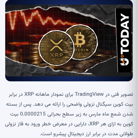
تصویر فنی در TradingView برای نمودار ماهانه XRP در برابر
بیت کوین سیگنال نزولی واضحی را ارائه می دهد. پس از بسته
شدن شمع ماه مارس به زیر سطح بحرانی 0.0000215 بیت
کوین به ازای هر XRP، دارایی در معرض خطر ورود به فاز نزولی
طولانی مدت در برابر ارز دیجیتال پیشرو است.