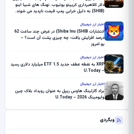
دلار کلاهبرداری کریپتو یوتیوب. نهنگ های شیبا اینو
(SHIB) به دلیل خرابی پمپ قیمت ناپدید می شوند.
بلک راک 89.83 میلیون دلار U-Turn در بیت کوین را
ثبت کرد – گزارش کریپتو صبح – U.Today
اخبار ارز دیجیتال
انتشارات Shiba Inu (SHIB) در عرض چند ساعت 62
درصد افزایش یافت: چه چیزی پشت آن است؟ –
یو.امروز
اخبار ارز دیجیتال
XRP به نقطه عطف جدید ETF 1.5 میلیارد دلاری رسید
– U.Today
اخبار ارز دیجیتال
براد گارلینگ هاوس ریپل به عنوان رویداد بلاک چین
وایومینگ 2026 – U.Today
وبگردی