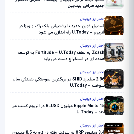
جدید صرافی بیت‌پین
اخبار ارز دیجیتال
استیبل کوین جدید با پشتیبانی بلک راک و ویزا در
اتریوم – U.Today راه اندازی می شود
اخبار ارز دیجیتال
Zcash به لطف Fortitude – U.Today به توسعه
عمده ای در استخراج دست می یابد
اخبار ارز دیجیتال
2.96 میلیارد SHIB در بزرگترین سوختگی هفتگی سال
سوخت – U.Today
اخبار ارز دیجیتال
Ripple Mints 15 میلیون RLUSD در اتریوم کسب می
کند – U.Today
اخبار ارز دیجیتال
3.4 میلیون XRP به سرقت رفته در کره به 8.5 میلیون