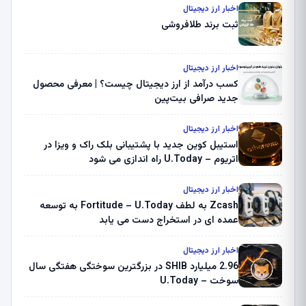
اخبار ارز دیجیتال
ثبت برند طلافروشی
اخبار ارز دیجیتال
کسب درآمد از ارز دیجیتال چیست؟ | معرفی محصول
جدید صرافی بیت‌پین
اخبار ارز دیجیتال
استیبل کوین جدید با پشتیبانی بلک راک و ویزا در
اتریوم – U.Today راه اندازی می شود
اخبار ارز دیجیتال
Zcash به لطف Fortitude – U.Today به توسعه
عمده ای در استخراج دست می یابد
اخبار ارز دیجیتال
2.96 میلیارد SHIB در بزرگترین سوختگی هفتگی سال
سوخت – U.Today