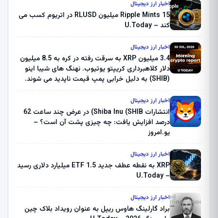
اخبار ارز دیجیتال
Ripple Mints 15 میلیون RLUSD در اتریوم کسب می
کند – U.Today
اخبار ارز دیجیتال
3.4 میلیون XRP به سرقت رفته در کره به 8.5 میلیون
دلار کلاهبرداری کریپتو یوتیوب. نهنگ های شیبا اینو
(SHIB) به دلیل خرابی پمپ قیمت ناپدید می شوند.
بلک راک 89.83 میلیون دلار U-Turn در بیت کوین را
ثبت کرد – گزارش کریپتو صبح – U.Today
اخبار ارز دیجیتال
انتشارات Shiba Inu (SHIB) در عرض چند ساعت 62
درصد افزایش یافت: چه چیزی پشت آن است؟ –
یو.امروز
اخبار ارز دیجیتال
XRP به نقطه عطف جدید ETF 1.5 میلیارد دلاری رسید
– U.Today
اخبار ارز دیجیتال
براد گارلینگ هاوس ریپل به عنوان رویداد بلاک چین