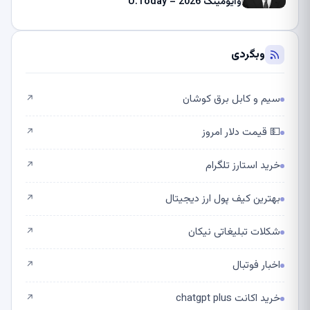
وایومینگ 2026 – U.Today
وبگردی
سیم و کابل برق کوشان
↗
💵 قیمت دلار امروز
↗
خرید استارز تلگرام
↗
بهترین کیف پول ارز دیجیتال
↗
شکلات تبلیغاتی نیکان
↗
اخبار فوتبال
↗
خرید اکانت chatgpt plus
↗