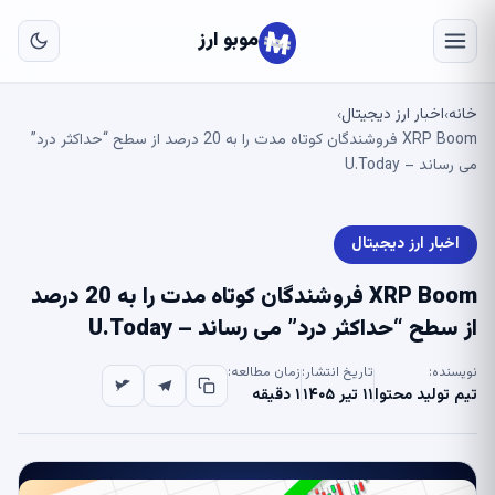
به
مح
موبو ارز
اص
خانه
اخبار ارز دیجیتال
›
›
XRP Boom فروشندگان کوتاه مدت را به 20 درصد از سطح “حداکثر درد”
می رساند – U.Today
اخبار ارز دیجیتال
XRP Boom فروشندگان کوتاه مدت را به 20 درصد
از سطح “حداکثر درد” می رساند – U.Today
نویسنده:
تاریخ انتشار:
زمان مطالعه:
تیم تولید محتوا
۱۱ تیر ۱۴۰۵
۱ دقیقه