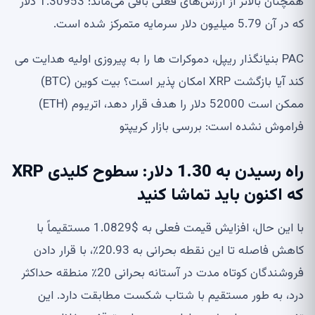
همچنان بالاتر از ارزش‌های فعلی باقی می‌ماند: 1.30953 دلار
که در آن 5.79 میلیون دلار سرمایه متمرکز شده است.
PAC بنیانگذار ریپل، دموکرات ها را به پیروزی اولیه هدایت می
کند آیا بازگشت XRP امکان پذیر است؟ بیت کوین (BTC)
ممکن است 52000 دلار را هدف قرار دهد، اتریوم (ETH)
فراموش نشده است: بررسی بازار کریپتو
راه رسیدن به 1.30 دلار: سطوح کلیدی XRP
که اکنون باید تماشا کنید
با این حال، افزایش قیمت فعلی به $1.0829 مستقیماً با
کاهش فاصله تا این نقطه بحرانی به 20.93٪، با قرار دادن
فروشندگان کوتاه مدت در آستانه بحرانی 20٪ منطقه حداکثر
درد، به طور مستقیم با شتاب شکست مطابقت دارد. این