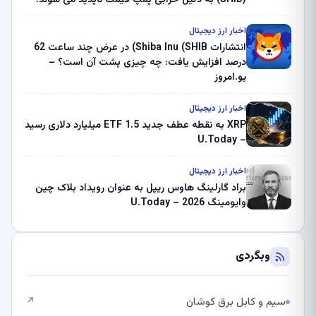
بلک راک 89.83 میلیون دلار U-Turn در بیت کوین را
ثبت کرد – گزارش کریپتو صبح – U.Today
اخبار ارز دیجیتال
انتشارات Shiba Inu (SHIB) در عرض چند ساعت 62
درصد افزایش یافت: چه چیزی پشت آن است؟ –
یو.امروز
اخبار ارز دیجیتال
XRP به نقطه عطف جدید ETF 1.5 میلیارد دلاری رسید
– U.Today
اخبار ارز دیجیتال
براد گارلینگ هاوس ریپل به عنوان رویداد بلاک چین
وایومینگ 2026 – U.Today
وبگردی
سیم و کابل برق کوشان
↗