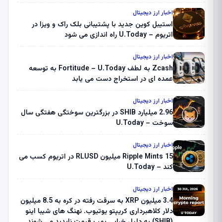
اخبار ارز دیجیتال
استیبل کوین جدید با پشتیبانی بلک راک و ویزا در
اتریوم – U.Today راه اندازی می شود
اخبار ارز دیجیتال
Zcash به لطف Fortitude – U.Today به توسعه
عمده ای در استخراج دست می یابد
اخبار ارز دیجیتال
2.96 میلیارد SHIB در بزرگترین سوختگی هفتگی سال
سوخت – U.Today
اخبار ارز دیجیتال
Ripple Mints 15 میلیون RLUSD در اتریوم کسب می
کند – U.Today
اخبار ارز دیجیتال
3.4 میلیون XRP به سرقت رفته در کره به 8.5 میلیون
دلار کلاهبرداری کریپتو یوتیوب. نهنگ های شیبا اینو
(SHIB) به دلیل خرابی پمپ قیمت ناپدید می شوند.