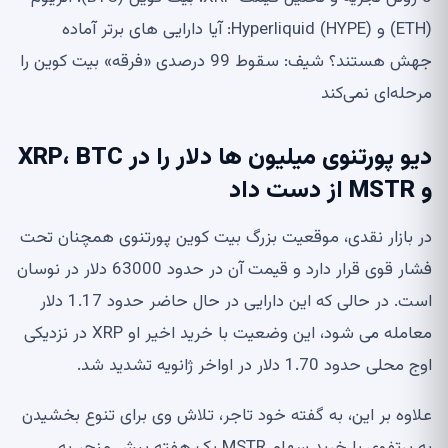
(ETH) و Hyperliquid (HYPE): آیا دارایی های برتر آماده
جهش هستند؟ شیف: سقوط 99 درصدی «فرقه» بیت کوین را
مرحله‌ای نمی‌کند
دیو پورتنوی میلیون ها دلار را در XRP، BTC
و MSTR از دست داد
در بازار نقدی، موقعیت بزرگ بیت کوین پورتنوی همچنان تحت
فشار قوی قرار دارد و قیمت آن در حدود 63000 دلار در نوسان
است. در حالی که این دارایی در حال حاضر حدود 1.17 دلار
معامله می شود، این وضعیت با خرید اخیر او XRP در نزدیکی
اوج محلی حدود 1.70 دلار در اواخر ژانویه تشدید شد.
علاوه بر این، به گفته خود تاجر، تلاش وی برای تنوع بخشیدن
به پرتفوی با خرید سهام MSTR یک هفته پیش منجر به