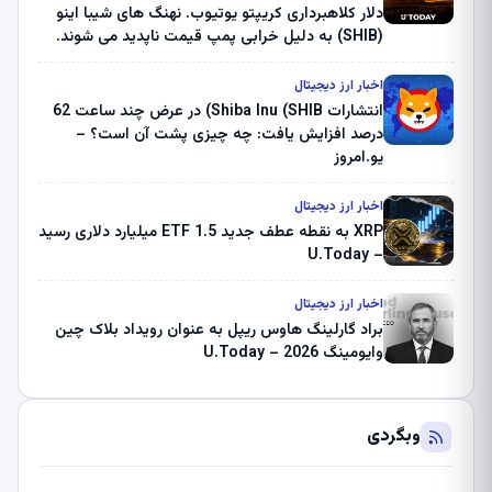
دلار کلاهبرداری کریپتو یوتیوب. نهنگ های شیبا اینو
(SHIB) به دلیل خرابی پمپ قیمت ناپدید می شوند.
بلک راک 89.83 میلیون دلار U-Turn در بیت کوین را
ثبت کرد – گزارش کریپتو صبح – U.Today
اخبار ارز دیجیتال
انتشارات Shiba Inu (SHIB) در عرض چند ساعت 62
درصد افزایش یافت: چه چیزی پشت آن است؟ –
یو.امروز
اخبار ارز دیجیتال
XRP به نقطه عطف جدید ETF 1.5 میلیارد دلاری رسید
– U.Today
اخبار ارز دیجیتال
براد گارلینگ هاوس ریپل به عنوان رویداد بلاک چین
وایومینگ 2026 – U.Today
وبگردی