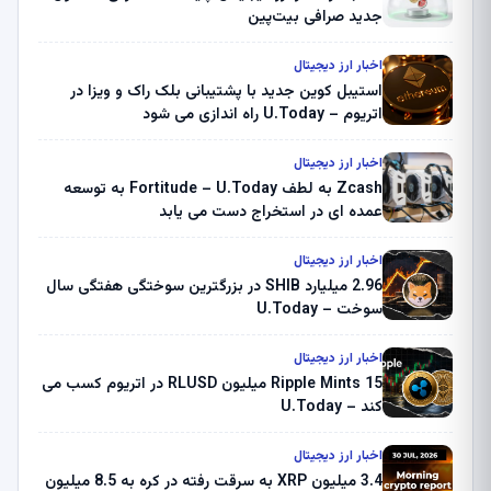
جدید صرافی بیت‌پین
اخبار ارز دیجیتال
استیبل کوین جدید با پشتیبانی بلک راک و ویزا در
اتریوم – U.Today راه اندازی می شود
اخبار ارز دیجیتال
Zcash به لطف Fortitude – U.Today به توسعه
عمده ای در استخراج دست می یابد
اخبار ارز دیجیتال
2.96 میلیارد SHIB در بزرگترین سوختگی هفتگی سال
سوخت – U.Today
اخبار ارز دیجیتال
Ripple Mints 15 میلیون RLUSD در اتریوم کسب می
کند – U.Today
اخبار ارز دیجیتال
3.4 میلیون XRP به سرقت رفته در کره به 8.5 میلیون