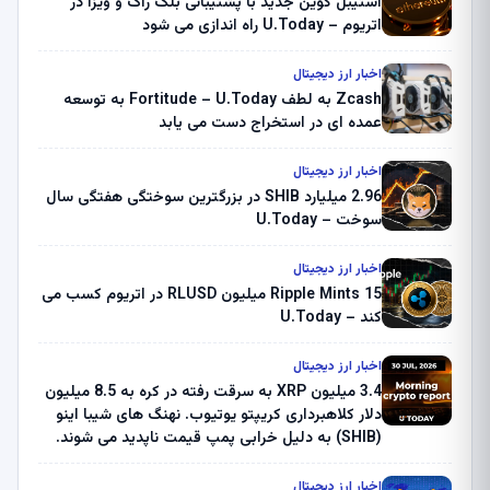
استیبل کوین جدید با پشتیبانی بلک راک و ویزا در
اتریوم – U.Today راه اندازی می شود
اخبار ارز دیجیتال
Zcash به لطف Fortitude – U.Today به توسعه
عمده ای در استخراج دست می یابد
اخبار ارز دیجیتال
2.96 میلیارد SHIB در بزرگترین سوختگی هفتگی سال
سوخت – U.Today
اخبار ارز دیجیتال
Ripple Mints 15 میلیون RLUSD در اتریوم کسب می
کند – U.Today
اخبار ارز دیجیتال
3.4 میلیون XRP به سرقت رفته در کره به 8.5 میلیون
دلار کلاهبرداری کریپتو یوتیوب. نهنگ های شیبا اینو
(SHIB) به دلیل خرابی پمپ قیمت ناپدید می شوند.
بلک راک 89.83 میلیون دلار U-Turn در بیت کوین را
ثبت کرد – گزارش کریپتو صبح – U.Today
اخبار ارز دیجیتال