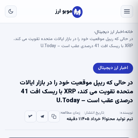
به
مح
موبو ارز
اص
خانه
اخبار ارز دیجیتال
›
›
در حالی که ریپل موقعیت خود را در بازار ایالات متحده تقویت می کند،
XRP با ریسک افت 41 درصدی عقب است – U.Today
اخبار ارز دیجیتال
در حالی که ریپل موقعیت خود را در بازار ایالات
متحده تقویت می کند، XRP با ریسک افت 41
درصدی عقب است – U.Today
نویسنده:
تاریخ انتشار:
زمان مطالعه:
تیم تولید محتوا
۶ خرداد ۱۴۰۵
۱ دقیقه