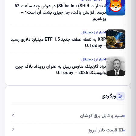
انتشارات Shiba Inu (SHIB) در عرض چند ساعت 62
درصد افزایش یافت: چه چیزی پشت آن است؟ –
یو.امروز
اخبار ارز دیجیتال
XRP به نقطه عطف جدید ETF 1.5 میلیارد دلاری رسید
– U.Today
اخبار ارز دیجیتال
براد گارلینگ هاوس ریپل به عنوان رویداد بلاک چین
وایومینگ 2026 – U.Today
وبگردی
سیم و کابل برق کوشان
↗
💵 قیمت دلار امروز
↗