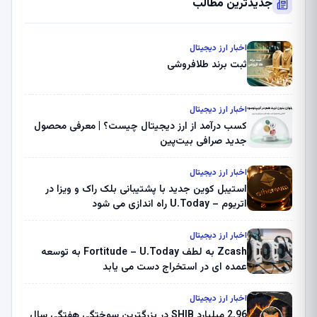
جدیدترین مطالب
اخبار ارز دیجیتال
ثبت برند طلافروشی
اخبار ارز دیجیتال
کسب درآمد از ارز دیجیتال چیست؟ | معرفی محصول
جدید صرافی بیت‌پین
اخبار ارز دیجیتال
استیبل کوین جدید با پشتیبانی بلک راک و ویزا در
اتریوم – U.Today راه اندازی می شود
اخبار ارز دیجیتال
Zcash به لطف Fortitude – U.Today به توسعه
عمده ای در استخراج دست می یابد
اخبار ارز دیجیتال
2.96 میلیارد SHIB در بزرگترین سوختگی هفتگی سال