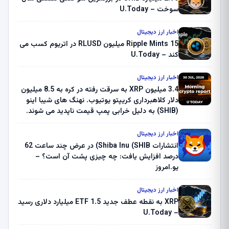
سوخت – U.Today
اخبار ارز دیجیتال
Ripple Mints 15 میلیون RLUSD در اتریوم کسب می
کند – U.Today
اخبار ارز دیجیتال
3.4 میلیون XRP به سرقت رفته در کره به 8.5 میلیون
دلار کلاهبرداری کریپتو یوتیوب. نهنگ های شیبا اینو
(SHIB) به دلیل خرابی پمپ قیمت ناپدید می شوند.
بلک راک 89.83 میلیون دلار U-Turn در بیت کوین را
ثبت کرد – گزارش کریپتو صبح – U.Today
اخبار ارز دیجیتال
انتشارات Shiba Inu (SHIB) در عرض چند ساعت 62
درصد افزایش یافت: چه چیزی پشت آن است؟ –
یو.امروز
اخبار ارز دیجیتال
XRP به نقطه عطف جدید ETF 1.5 میلیارد دلاری رسید
– U.Today