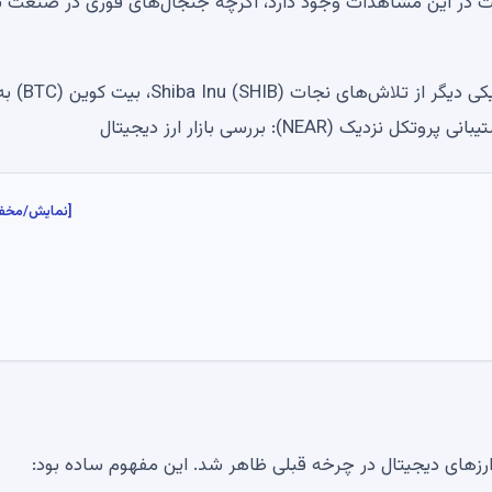
یقت در این مشاهدات وجود دارد، اگرچه جنجال‌های فوری در صنعت به
ریپل 1 میلیارد XRP صادر کرد، چند عدد باقی مانده است؟ یکی دیگر از تلاش‌های نجات Shiba Inu (SHIB)،
N): بررسی بازار ارز دیجیتال
[نمایش/مخف
 در ارزهای دیجیتال در چرخه قبلی ظاهر شد. این مفهوم ساده بود: