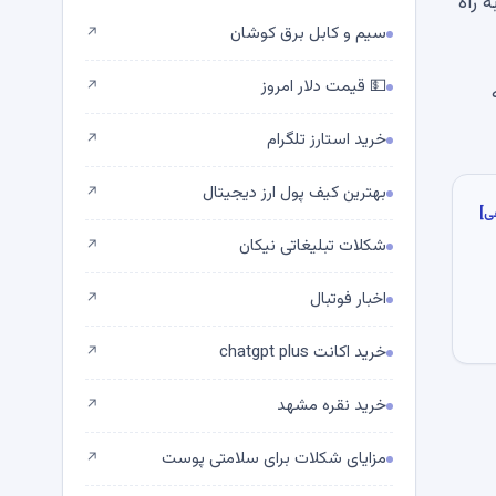
 راه
سیم و کابل برق کوشان
↗
💵 قیمت دلار امروز
↗
 بیت کوین (BTC) به
خرید استارز تلگرام
↗
بهترین کیف پول ارز دیجیتال
↗
ی]
شکلات تبلیغاتی نیکان
↗
اخبار فوتبال
↗
خرید اکانت chatgpt plus
↗
خرید نقره مشهد
↗
مزایای شکلات برای سلامتی پوست
↗