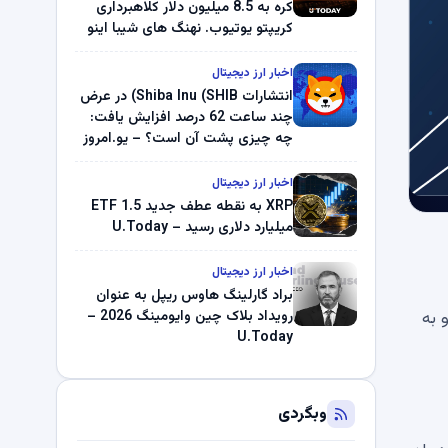
کره به 8.5 میلیون دلار کلاهبرداری
کریپتو یوتیوب. نهنگ های شیبا اینو
(SHIB) به دلیل خرابی پمپ قیمت
ناپدید می شوند. بلک راک 89.83
اخبار ارز دیجیتال
میلیون دلار U-Turn در بیت کوین را
انتشارات Shiba Inu (SHIB) در عرض
ثبت کرد – گزارش کریپتو صبح –
چند ساعت 62 درصد افزایش یافت:
U.Today
چه چیزی پشت آن است؟ – یو.امروز
اخبار ارز دیجیتال
XRP به نقطه عطف جدید ETF 1.5
میلیارد دلاری رسید – U.Today
اخبار ارز دیجیتال
براد گارلینگ هاوس ریپل به عنوان
 داری سولانا و یکی از بنیانگذاران Multicoin Capital، بیانیه ای مستقیم در مورد وضعیت فعلی DeFi و به
رویداد بلاک چین وایومینگ 2026 –
U.Today
وبگردی