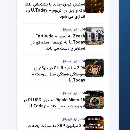
استیبل کوین جدید با پشتیبانی بلک
راک و ویزا در اتریوم – U.Today راه
اندازی می شود
اخبار ارز دیجیتال
Zcash به لطف Fortitude –
U.Today به توسعه عمده ای در
استخراج دست می یابد
اخبار ارز دیجیتال
2.96 میلیارد SHIB در بزرگترین
سوختگی هفتگی سال سوخت –
U.Today
اخبار ارز دیجیتال
Ripple Mints 15 میلیون RLUSD در
اتریوم کسب می کند – U.Today
اخبار ارز دیجیتال
3.4 میلیون XRP به سرقت رفته در