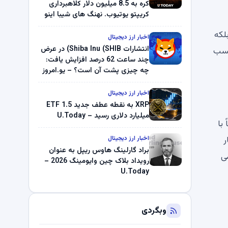
کره به 8.5 میلیون دلار کلاهبرداری
کریپتو یوتیوب. نهنگ های شیبا اینو
(SHIB) به دلیل خرابی پمپ قیمت
لکه
ناپدید می شوند. بلک راک 89.83
اخبار ارز دیجیتال
میلیون دلار U-Turn در بیت کوین را
انتشارات Shiba Inu (SHIB) در عرض
کسب
ثبت کرد – گزارش کریپتو صبح –
چند ساعت 62 درصد افزایش یافت:
U.Today
چه چیزی پشت آن است؟ – یو.امروز
اخبار ارز دیجیتال
XRP به نقطه عطف جدید ETF 1.5
میلیارد دلاری رسید – U.Today
د، مستقیماً با
در کنار
اخبار ارز دیجیتال
براد گارلینگ هاوس ریپل به عنوان
ی
رویداد بلاک چین وایومینگ 2026 –
U.Today
وبگردی