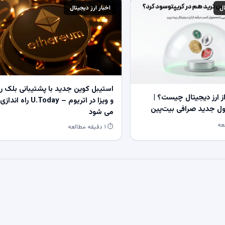
ال
اخبار ارز دیجیتال
استیبل کوین جدید با پشتیبانی بلک ر
 ارز دیجیتال چیست؟ |
و ویزا در اتریوم – U.Today راه اندازی
 جدید صرافی بیت‌پین
می شود
⏱ ۱ دقیقه مطالعه