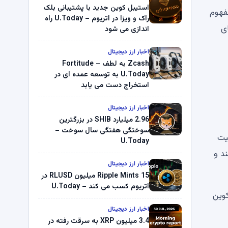
استیبل کوین جدید با پشتیبانی بلک
بین مفهوم
راک و ویزا در اتریوم – U.Today راه
ی
اندازی می شود
اخبار ارز دیجیتال
Zcash به لطف Fortitude –
U.Today به توسعه عمده ای در
استخراج دست می یابد
اخبار ارز دیجیتال
2.96 میلیارد SHIB در بزرگترین
سوختگی هفتگی سال سوخت –
یت
U.Today
د و
اخبار ارز دیجیتال
Ripple Mints 15 میلیون RLUSD در
اتریوم کسب می کند – U.Today
کوین
اخبار ارز دیجیتال
3.4 میلیون XRP به سرقت رفته در