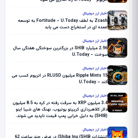
اخبار ارز دیجیتال
Zcash به لطف Fortitude – U.Today به توسعه
عمده ای در استخراج دست می یابد
اخبار ارز دیجیتال
2.96 میلیارد SHIB در بزرگترین سوختگی هفتگی سال
سوخت – U.Today
اخبار ارز دیجیتال
Ripple Mints 15 میلیون RLUSD در اتریوم کسب می
کند – U.Today
اخبار ارز دیجیتال
3.4 میلیون XRP به سرقت رفته در کره به 8.5 میلیون
دلار کلاهبرداری کریپتو یوتیوب. نهنگ های شیبا اینو
(SHIB) به دلیل خرابی پمپ قیمت ناپدید می شوند.
بلک راک 89.83 میلیون دلار U-Turn در بیت کوین را
ثبت کرد – گزارش کریپتو صبح – U.Today
اخبار ارز دیجیتال
انتشارات Shiba Inu (SHIB) در عرض چند ساعت 62