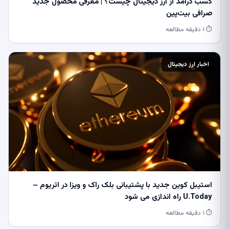
کسب درآمد از ارز دیجیتال چیست؟ | معرفی محصول جدید
صرافی بیت‌پین
⏱ ۱ دقیقه مطالعه
اخبار ارز دیجیتال
استیبل کوین جدید با پشتیبانی بلک راک و ویزا در اتریوم –
U.Today راه اندازی می شود
⏱ ۱ دقیقه مطالعه