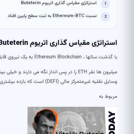
استراتژی مقیاس گذاری اتریوم Buteterin
نسبت Ethereum-BTC به ثبت سطح پایین افتاد
استراتژی مقیاس گذاری اتریوم Buteterin
با گذشت سالها ، Ethereum Blockchain به یک نیروی قابل احترام در زمینه blockchain تبدیل شده است.
وسایل نقلیه غیرمتمرکز مالی (DEFI) است که بازده بیشتری را برای میلیون ها مصرف کننده نسبت به بازار سنتی فراهم می کند.
مربوط به