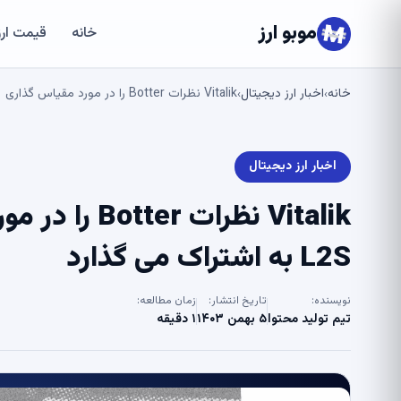
موبو ارز
خانه
قیمت ارز
خانه
اخبار ارز دیجیتال
Vitalik نظرات Botter را در مورد مقیاس گذاری Ethereum L1 و L2S به اشتراک می گذارد
›
›
اخبار ارز دیجیتال
L2S به اشتراک می گذارد
نویسنده:
تاریخ انتشار:
زمان مطالعه:
تیم تولید محتوا
۵ بهمن ۱۴۰۳
۱ دقیقه