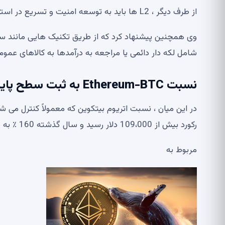
از طرف دیگر ، L2 ها باید به توسعه امنیت و تسریع در استاندارد سازی همبستگی ادامه دهند.
شامل لکه دار دائمی یا مراجعه به درآمدها به کالاهای عمو
نسبت Ethereum-BTC به ثبت سطح پایین افتاد
رکورد بیش از 109،000 دلار رسید و سال گذشته 160 ٪ به سرمایه گذاران درآمد.
مربوط به