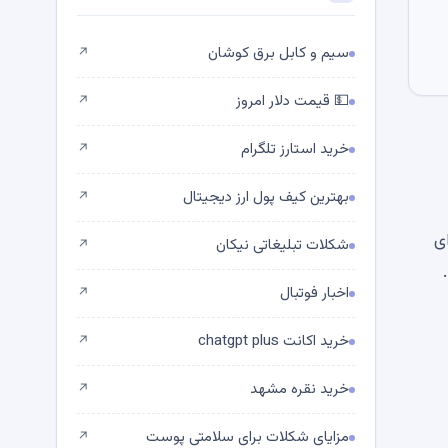
سیم و کابل برق کوشان
↗
💵 قیمت دلار امروز
↗
خرید استارز تلگرام
↗
بهترین کیف پول ارز دیجیتال
↗
Blo همچنین دارای
شکلات تبلیغاتی نیکان
↗
اخبار فوتبال
↗
خرید اکانت chatgpt plus
↗
خرید نقره مشهد
↗
مزایای شکلات برای سلامتی پوست
↗