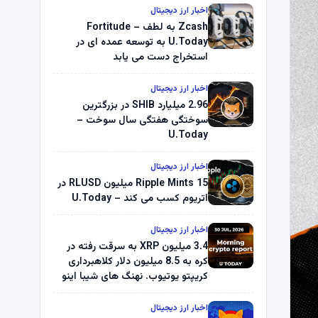
اخبار ارز دیجیتال
Zcash به لطف Fortitude –
U.Today به توسعه عمده ای در
استخراج دست می یابد
اخبار ارز دیجیتال
2.96 میلیارد SHIB در بزرگترین
سوختگی هفتگی سال سوخت –
U.Today
اخبار ارز دیجیتال
Ripple Mints 15 میلیون RLUSD در
اتریوم کسب می کند – U.Today
اخبار ارز دیجیتال
3.4 میلیون XRP به سرقت رفته در
کره به 8.5 میلیون دلار کلاهبرداری
کریپتو یوتیوب. نهنگ های شیبا اینو
(SHIB) به دلیل خرابی پمپ قیمت
ناپدید می شوند. بلک راک 89.83
اخبار ارز دیجیتال