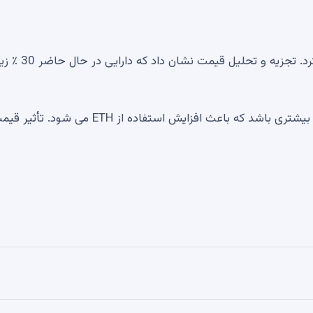
با این حال ، اتریوم در مدت مشابه تنها 51 ٪ درآمد کسب کرد. تجزیه و تحلیل قیمت نشان داد که دارایی
با برنامه مقیاس گذاری ، اتریوم می تواند حاوی DAPP های بیشتری باشد که باعث افزایش استفاده از TH