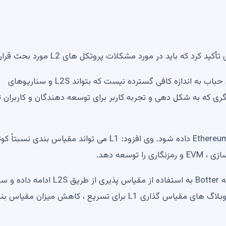
 باید در مورد مشکلات پروتکل های L2 مورد بحث قرار گیرد.
یکی از اصلی ترین چالش های Butterin این است که میدان حباب به اندازه کافی گسترده نیست که بتواند L2S و سناریوهای
ی که به شکل دهی و تجربه کاربر برای توسعه دهندگان و کاربران ت
برای اولین مشکل ، وی پیشنهاد کرد که Buteter بیشتر به Ethereum داده شود. وی افزود: L1 می تواند مقیاس بندی نسبت
سعه دهد.
برای چالش دوم ، وی پیشنهاد کرد که اطمینان حاصل کند که Botter به استفاده از مقیاس پذیری از 
خود را برآورده می کند. وی گفت ، کره ، برای انجام این کار ، وبلاگ های مقیاس گذاری L1 برای تسریع ، کاهش میزان