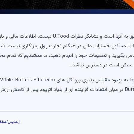
هشدار حقوقی: نظرات بیان شده توسط نویسندگان ما متعلق به آنها است و نشانگر نظرات U.Tood نیست. اطلاعات مالی 
ارائه شده در U.Toay فقط برای اهداف اطلاعاتی است. U.Toay مسئول خسارات مالی در هنگام تجارت پول رمزنگاری نیست. 
اس بگیرید و تحقیقات خود را انجام دهید. ما معتقدیم که تمام محتو
گر ممکن است در دسترس نباشد.
در یک پست وبلاگ اخیر ، بنیانگذار Ethereum جزئیات مربوط به بهبود مقیاس پذیری پروتکل های Vitalik Botter ، Ethereum
Layer-1 و Katman-2 را به اشتراک گذاشت. اظهارات Butterin در میان انتقادات فزاینده ای از بنیاد اتریوم پس از کاهش ار
[نمایش/مخف