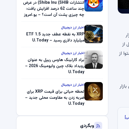
میلیون دلار U-Turn در بیت کوین را
انتشارات Shiba Inu (SHIB) در عرض
ثبت کرد – گزارش کریپتو صبح –
چند ساعت 62 درصد افزایش یافت:
U.Today
چه چیزی پشت آن است؟ – یو.امروز
اخبار ارز دیجیتال
و بازار
XRP به نقطه عطف جدید ETF 1.5
میلیارد دلاری رسید – U.Today
قبل از
ا از
اخبار ارز دیجیتال
براد گارلینگ هاوس ریپل به عنوان
رویداد بلاک چین وایومینگ 2026 –
U.Today
اخبار ارز دیجیتال
زش بازار
لحظه حیاتی برای قیمت XRP برای
ضربه زدن به مقاومت محلی جدید –
U.Today
ی]
وبگردی