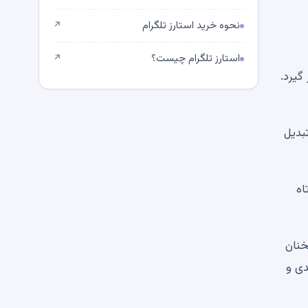
نحوه خرید استارز تلگرام
↗
استارز تلگرام چیست؟
↗
بدیل
اً کوتاه
طریق L2S ادامه داده و سخنان
 مقیاس بندی و