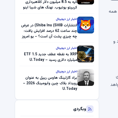
کره به 8.5 میلیون دلار کلاهبرداری
کریپتو یوتیوب. نهنگ های شیبا اینو
 همه
(SHIB) به دلیل خرابی پمپ قیمت
ناپدید می شوند. بلک راک 89.83
اخبار ارز دیجیتال
میلیون دلار U-Turn در بیت کوین را
انتشارات Shiba Inu (SHIB) در عرض
ثبت کرد – گزارش کریپتو صبح –
چند ساعت 62 درصد افزایش یافت:
U.Today
چه چیزی پشت آن است؟ – یو.امروز
اد و
اخبار ارز دیجیتال
XRP به نقطه عطف جدید ETF 1.5
میلیارد دلاری رسید – U.Today
اخبار ارز دیجیتال
ی
براد گارلینگ هاوس ریپل به عنوان
رویداد بلاک چین وایومینگ 2026 –
4 برابر بیشتر -400،000 ٪ بازده خواهد
U.Today
وبگردی