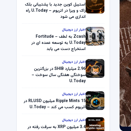
استیبل کوین جدید با پشتیبانی بلک
راک و ویزا در اتریوم – U.Today راه
اندازی می شود
اخبار ارز دیجیتال
Zcash به لطف Fortitude –
U.Today به توسعه عمده ای در
استخراج دست می یابد
اخبار ارز دیجیتال
2.96 میلیارد SHIB در بزرگترین
سوختگی هفتگی سال سوخت –
U.Today
اخبار ارز دیجیتال
Ripple Mints 15 میلیون RLUSD در
اتریوم کسب می کند – U.Today
اخبار ارز دیجیتال
3.4 میلیون XRP به سرقت رفته در