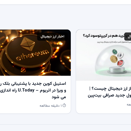
ال
اخبار ارز دیجیتال
استیبل کوین جدید با پشتیبانی بلک ر
 ارز دیجیتال چیست؟ |
و ویزا در اتریوم – U.Today راه اندازی
 جدید صرافی بیت‌پین
می شود
⏱ ۱ دقیقه مطالعه