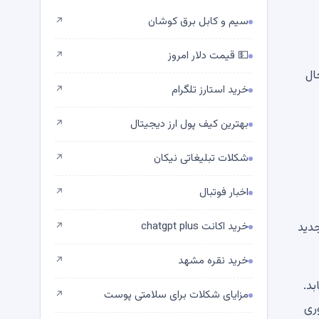
سیم و کابل برق کوشان
↗
💵 قیمت دلار امروز
↗
 حال
خرید استارز تلگرام
↗
بهترین کیف پول ارز دیجیتال
↗
شکلات تبلیغاتی نیکان
↗
اخبار فوتبال
↗
جدید
خرید اکانت chatgpt plus
↗
خرید نقره مشهد
↗
ه می یابد.
مزایای شکلات برای سلامتی پوست
↗
ری