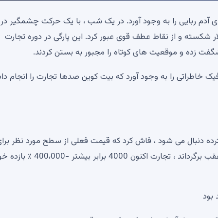
ی آدم ربایی را به وجود آورد. در یک شب ، با یک حرکت چشمگیر در
ها ، BTC حدود 4000 دلار پرید ، بیش از 118،000 دلار شکسته و از نقاط عطف قوی عبور کرد. این پارگی در دوره تجارت
ا شگفت زده و موقعیت های کوتاه را مجبور به بستن کردند.
ای یکی از بازرگانان پیروی از Crypto ، این گرافیک خاطراتی را به وجود آورد که بیت کوین صدها تجارت را انجام د
سترده دنبال می شود ، فاش کرد که قیمت فعلی از سطح مورد نظر برا
ورود به بازار فراتر رفته است. اگر او در آن زمان ماشه را به عقب برگرداند ، تجارت اکنون 000