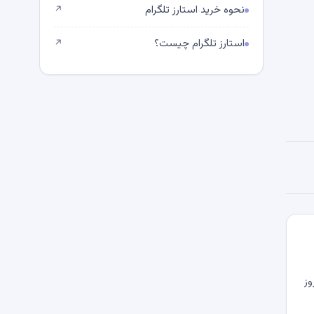
نحوه خرید استارز تلگرام
↗
استارز تلگرام چیست؟
↗
وز