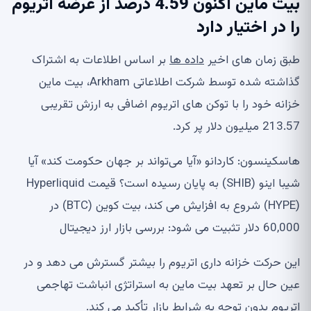
بیت ماین اکنون 4.59 درصد از عرضه اتریوم
را در اختیار دارد
طبق زمان های اخیر
داده ها
بر اساس اطلاعات به اشتراک
گذاشته شده توسط شرکت اطلاعاتی Arkham، بیت ماین
خزانه خود را با توکن های اتریوم اضافی به ارزش تقریبی
213.57 میلیون دلار پر کرد.
هاسکینسون: کاردانو «آیا می‌تواند بر جهان حکومت کند» آیا
شیبا اینو (SHIB) به پایان رسیده است؟ قیمت Hyperliquid
(HYPE) شروع به افزایش می کند، بیت کوین (BTC) در
60,000 دلار تثبیت می شود: بررسی بازار ارز دیجیتال
این حرکت خزانه داری اتریوم را بیشتر گسترش می دهد و در
عین حال بر تعهد بیت ماین به استراتژی انباشت تهاجمی
اتریوم بدون توجه به شرایط بازار تأکید می کند.