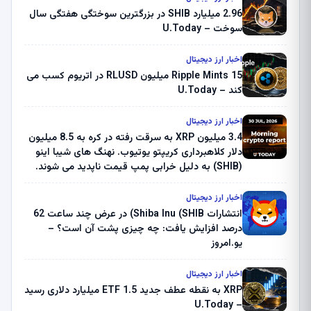
2.96 میلیارد SHIB در بزرگترین سوختگی هفتگی سال
سوخت – U.Today
اخبار ارز دیجیتال
Ripple Mints 15 میلیون RLUSD در اتریوم کسب می
کند – U.Today
اخبار ارز دیجیتال
3.4 میلیون XRP به سرقت رفته در کره به 8.5 میلیون
دلار کلاهبرداری کریپتو یوتیوب. نهنگ های شیبا اینو
(SHIB) به دلیل خرابی پمپ قیمت ناپدید می شوند.
بلک راک 89.83 میلیون دلار U-Turn در بیت کوین را
ثبت کرد – گزارش کریپتو صبح – U.Today
اخبار ارز دیجیتال
انتشارات Shiba Inu (SHIB) در عرض چند ساعت 62
درصد افزایش یافت: چه چیزی پشت آن است؟ –
یو.امروز
اخبار ارز دیجیتال
XRP به نقطه عطف جدید ETF 1.5 میلیارد دلاری رسید
– U.Today