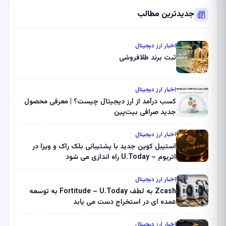
جدیدترین مطالب
اخبار ارز دیجیتال
ثبت برند طلافروشی
اخبار ارز دیجیتال
کسب درآمد از ارز دیجیتال چیست؟ | معرفی محصول
جدید صرافی بیت‌پین
اخبار ارز دیجیتال
استیبل کوین جدید با پشتیبانی بلک راک و ویزا در
اتریوم – U.Today راه اندازی می شود
اخبار ارز دیجیتال
Zcash به لطف Fortitude – U.Today به توسعه
عمده ای در استخراج دست می یابد
اخبار ارز دیجیتال