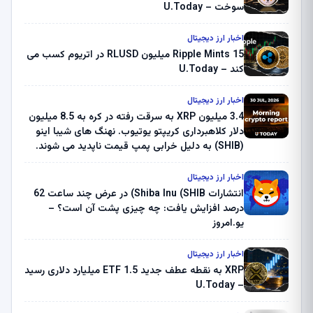
سوخت – U.Today
اخبار ارز دیجیتال
Ripple Mints 15 میلیون RLUSD در اتریوم کسب می
کند – U.Today
اخبار ارز دیجیتال
3.4 میلیون XRP به سرقت رفته در کره به 8.5 میلیون
دلار کلاهبرداری کریپتو یوتیوب. نهنگ های شیبا اینو
(SHIB) به دلیل خرابی پمپ قیمت ناپدید می شوند.
بلک راک 89.83 میلیون دلار U-Turn در بیت کوین را
ثبت کرد – گزارش کریپتو صبح – U.Today
اخبار ارز دیجیتال
انتشارات Shiba Inu (SHIB) در عرض چند ساعت 62
درصد افزایش یافت: چه چیزی پشت آن است؟ –
یو.امروز
اخبار ارز دیجیتال
XRP به نقطه عطف جدید ETF 1.5 میلیارد دلاری رسید
– U.Today