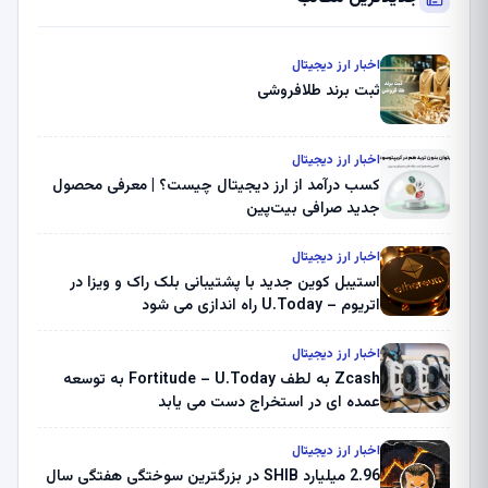
اخبار ارز دیجیتال
ثبت برند طلافروشی
اخبار ارز دیجیتال
کسب درآمد از ارز دیجیتال چیست؟ | معرفی محصول
جدید صرافی بیت‌پین
اخبار ارز دیجیتال
استیبل کوین جدید با پشتیبانی بلک راک و ویزا در
اتریوم – U.Today راه اندازی می شود
اخبار ارز دیجیتال
Zcash به لطف Fortitude – U.Today به توسعه
عمده ای در استخراج دست می یابد
اخبار ارز دیجیتال
2.96 میلیارد SHIB در بزرگترین سوختگی هفتگی سال