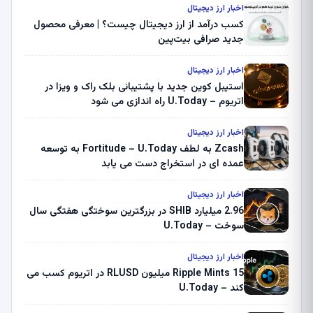
اخبار ارز دیجیتال
کسب درآمد از ارز دیجیتال چیست؟ | معرفی محصول
جدید صرافی بیت‌پین
اخبار ارز دیجیتال
استیبل کوین جدید با پشتیبانی بلک راک و ویزا در
اتریوم – U.Today راه اندازی می شود
اخبار ارز دیجیتال
Zcash به لطف Fortitude – U.Today به توسعه
عمده ای در استخراج دست می یابد
اخبار ارز دیجیتال
2.96 میلیارد SHIB در بزرگترین سوختگی هفتگی سال
سوخت – U.Today
اخبار ارز دیجیتال
Ripple Mints 15 میلیون RLUSD در اتریوم کسب می
کند – U.Today