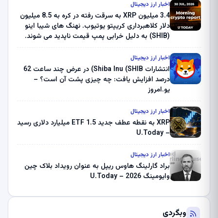
اخبار ارز دیجیتال
3.4 میلیون XRP به سرقت رفته در کره به 8.5 میلیون
دلار کلاهبرداری کریپتو یوتیوب. نهنگ های شیبا اینو
(SHIB) به دلیل خرابی پمپ قیمت ناپدید می شوند.
بلک راک 89.83 میلیون دلار U-Turn در بیت کوین را
ثبت کرد – گزارش کریپتو صبح – U.Today
اخبار ارز دیجیتال
انتشارات Shiba Inu (SHIB) در عرض چند ساعت 62
درصد افزایش یافت: چه چیزی پشت آن است؟ –
یو.امروز
اخبار ارز دیجیتال
XRP به نقطه عطف جدید ETF 1.5 میلیارد دلاری رسید
– U.Today
اخبار ارز دیجیتال
براد گارلینگ هاوس ریپل به عنوان رویداد بلاک چین
وایومینگ 2026 – U.Today
وبگردی