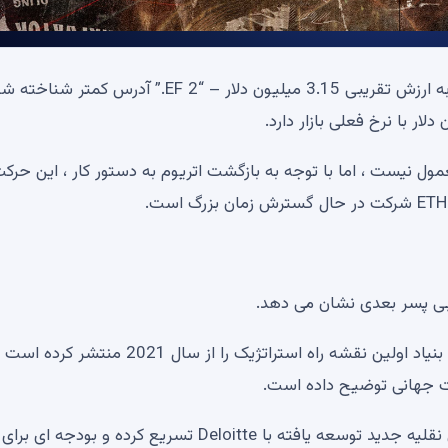
بنیاد اتریوم ، 1000 ETH – به ارزش تقریبی 3.15 میلیون دلار – “EF 2.” آدرس کمتر شن
ل نیست ، اما با توجه به بازگشت اتریوم به دستور کار ، این حرک
یابی پسر بعدی نشان می دهد.
نکته قابل توجه نه تنها انتقال بلکه محیط اطراف است. این بنیاد اولین نقشه راه استراتژیک را از سال 2021 منتشر کرده
خت جهانی توضیح داده است.
این اهداف به یک میلیارد کاربر می رسد ، شرکت را با وسایل نقلیه جدید توسعه یافته با Deloitte تسریع کرده و بودجه ای برای