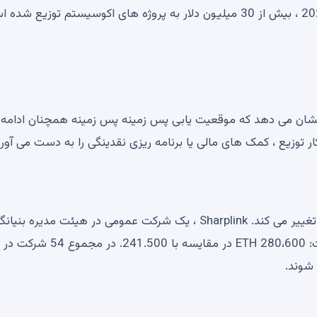
چه برنامه های عمومی گسترده است ، اما جنبش ETH نشان می دهد که موقعیت یابی پس زمینه پس زمینه همچنان ادام
ار توزیع ، کمک های مالی یا برنامه ریزی نقدینگی را به دست می آورد
همانطور که این اتفاق می افتد ، اکوسیستم اتریوم از خارج تغییر می کند. Sharplink ، یک شرکت عمومی در هیئت مدیره بن
Ethereum ، جو لوبین ، اکنون ETH بیشتر از خود بنیاد است: 280،600 ETH در مقایسه با 0