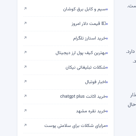
سیم و کابل برق کوشان
↗
💵 قیمت دلار امروز
↗
خرید استارز تلگرام
↗
ه دارد.
بهترین کیف پول ارز دیجیتال
↗
.
شکلات تبلیغاتی نیکان
↗
اخبار فوتبال
↗
یانگذار
خرید اکانت chatgpt plus
↗
241.50. در مجموع 54 شرکت در حال
خرید نقره مشهد
↗
مزایای شکلات برای سلامتی پوست
↗