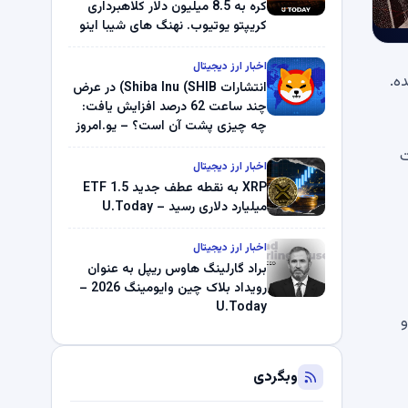
کره به 8.5 میلیون دلار کلاهبرداری
کریپتو یوتیوب. نهنگ های شیبا اینو
(SHIB) به دلیل خرابی پمپ قیمت
ناپدید می شوند. بلک راک 89.83
اخبار ارز دیجیتال
اخته شده.
میلیون دلار U-Turn در بیت کوین را
انتشارات Shiba Inu (SHIB) در عرض
ثبت کرد – گزارش کریپتو صبح –
چند ساعت 62 درصد افزایش یافت:
U.Today
چه چیزی پشت آن است؟ – یو.امروز
ت
اخبار ارز دیجیتال
XRP به نقطه عطف جدید ETF 1.5
میلیارد دلاری رسید – U.Today
اخبار ارز دیجیتال
براد گارلینگ هاوس ریپل به عنوان
رویداد بلاک چین وایومینگ 2026 –
U.Today
 است و
وبگردی