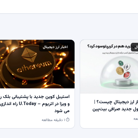
ال
اخبار ارز دیجیتال
استیبل کوین جدید با پشتیبانی بلک ر
 ارز دیجیتال چیست؟ |
و ویزا در اتریوم – U.Today راه اندازی
 جدید صرافی بیت‌پین
می شود
⏱ ۱ دقیقه مطالعه