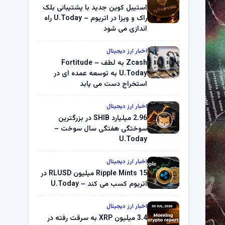
استیبل کوین جدید با پشتیبانی بلک
راک و ویزا در اتریوم – U.Today راه
اندازی می شود
اخبار ارز دیجیتال
Zcash به لطف Fortitude –
U.Today به توسعه عمده ای در
استخراج دست می یابد
اخبار ارز دیجیتال
2.96 میلیارد SHIB در بزرگترین
سوختگی هفتگی سال سوخت –
U.Today
اخبار ارز دیجیتال
Ripple Mints 15 میلیون RLUSD در
اتریوم کسب می کند – U.Today
اخبار ارز دیجیتال
3.4 میلیون XRP به سرقت رفته در