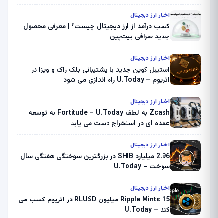
اخبار ارز دیجیتال
کسب درآمد از ارز دیجیتال چیست؟ | معرفی محصول
جدید صرافی بیت‌پین
اخبار ارز دیجیتال
استیبل کوین جدید با پشتیبانی بلک راک و ویزا در
اتریوم – U.Today راه اندازی می شود
اخبار ارز دیجیتال
Zcash به لطف Fortitude – U.Today به توسعه
عمده ای در استخراج دست می یابد
اخبار ارز دیجیتال
2.96 میلیارد SHIB در بزرگترین سوختگی هفتگی سال
سوخت – U.Today
اخبار ارز دیجیتال
Ripple Mints 15 میلیون RLUSD در اتریوم کسب می
کند – U.Today