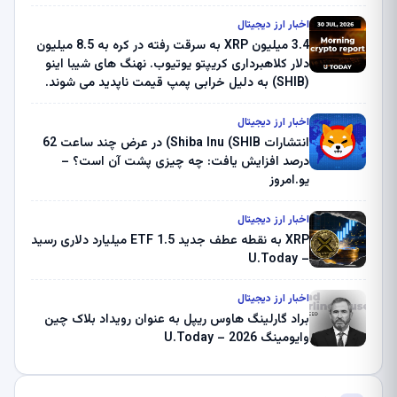
اخبار ارز دیجیتال
3.4 میلیون XRP به سرقت رفته در کره به 8.5 میلیون
دلار کلاهبرداری کریپتو یوتیوب. نهنگ های شیبا اینو
(SHIB) به دلیل خرابی پمپ قیمت ناپدید می شوند.
بلک راک 89.83 میلیون دلار U-Turn در بیت کوین را
ثبت کرد – گزارش کریپتو صبح – U.Today
اخبار ارز دیجیتال
انتشارات Shiba Inu (SHIB) در عرض چند ساعت 62
درصد افزایش یافت: چه چیزی پشت آن است؟ –
یو.امروز
اخبار ارز دیجیتال
XRP به نقطه عطف جدید ETF 1.5 میلیارد دلاری رسید
– U.Today
اخبار ارز دیجیتال
براد گارلینگ هاوس ریپل به عنوان رویداد بلاک چین
وایومینگ 2026 – U.Today