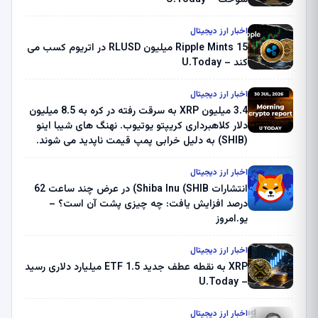
اخبار ارز دیجیتال
Ripple Mints 15 میلیون RLUSD در اتریوم کسب می
کند – U.Today
اخبار ارز دیجیتال
3.4 میلیون XRP به سرقت رفته در کره به 8.5 میلیون
دلار کلاهبرداری کریپتو یوتیوب. نهنگ های شیبا اینو
(SHIB) به دلیل خرابی پمپ قیمت ناپدید می شوند.
بلک راک 89.83 میلیون دلار U-Turn در بیت کوین را
ثبت کرد – گزارش کریپتو صبح – U.Today
اخبار ارز دیجیتال
انتشارات Shiba Inu (SHIB) در عرض چند ساعت 62
درصد افزایش یافت: چه چیزی پشت آن است؟ –
یو.امروز
اخبار ارز دیجیتال
XRP به نقطه عطف جدید ETF 1.5 میلیارد دلاری رسید
– U.Today
اخبار ارز دیجیتال