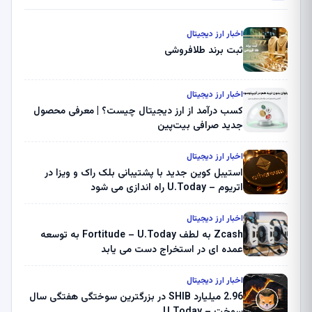
اخبار ارز دیجیتال
ثبت برند طلافروشی
اخبار ارز دیجیتال
کسب درآمد از ارز دیجیتال چیست؟ | معرفی محصول
جدید صرافی بیت‌پین
اخبار ارز دیجیتال
استیبل کوین جدید با پشتیبانی بلک راک و ویزا در
اتریوم – U.Today راه اندازی می شود
اخبار ارز دیجیتال
Zcash به لطف Fortitude – U.Today به توسعه
عمده ای در استخراج دست می یابد
اخبار ارز دیجیتال
2.96 میلیارد SHIB در بزرگترین سوختگی هفتگی سال
سوخت – U.Today