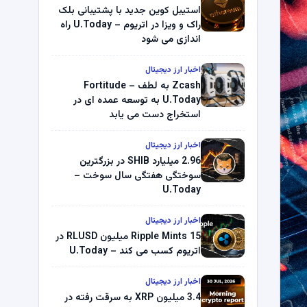
استیبل کوین جدید با پشتیبانی بلک
راک و ویزا در اتریوم – U.Today راه
اندازی می شود
اخبار ارز دیجیتال
Zcash به لطف Fortitude –
U.Today به توسعه عمده ای در
استخراج دست می یابد
اخبار ارز دیجیتال
2.96 میلیارد SHIB در بزرگترین
سوختگی هفتگی سال سوخت –
U.Today
اخبار ارز دیجیتال
Ripple Mints 15 میلیون RLUSD در
اتریوم کسب می کند – U.Today
اخبار ارز دیجیتال
3.4 میلیون XRP به سرقت رفته در