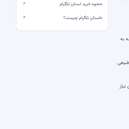
نحوه خرید استارز تلگرام
↗
استارز تلگرام چیست؟
↗
ST مداخله کند (اگرچه به
 مؤثر به طور طبیعی
نیاز