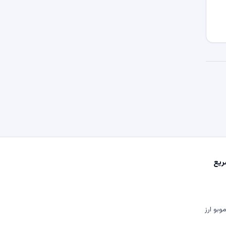
یع
وبو ارز