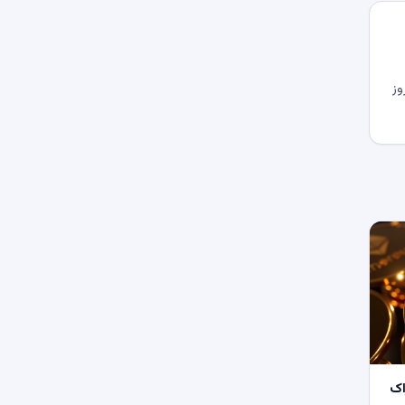
وز
اک