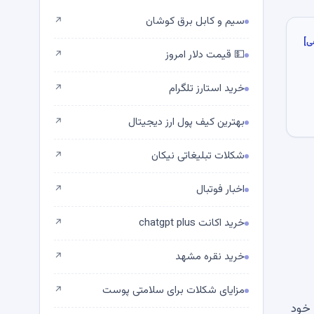
سیم و کابل برق کوشان
↗
ی]
💵 قیمت دلار امروز
↗
خرید استارز تلگرام
↗
بهترین کیف پول ارز دیجیتال
↗
شکلات تبلیغاتی نیکان
↗
اخبار فوتبال
↗
خرید اکانت chatgpt plus
↗
خرید نقره مشهد
↗
مزایای شکلات برای سلامتی پوست
↗
محقق آندره دراگوش اشاره کرد که ارزش گذاری فعلی “همچنین نشان می دهد که بازار انتظار دارد MSTR 1٪ از پشته های BTC خود