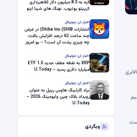
کره به 8.5 میلیون دلار کلاهبرداری
کریپتو یوتیوب. نهنگ های شیبا اینو
(SHIB) به دلیل خرابی پمپ قیمت
ناپدید می شوند. بلک راک 89.83
اخبار ارز دیجیتال
میلیون دلار U-Turn در بیت کوین را
انتشارات Shiba Inu (SHIB) در عرض
ثبت کرد – گزارش کریپتو صبح –
چند ساعت 62 درصد افزایش یافت:
U.Today
چه چیزی پشت آن است؟ – یو.امروز
اخبار ارز دیجیتال
XRP به نقطه عطف جدید ETF 1.5
میلیارد دلاری رسید – U.Today
م بالاتری
اخبار ارز دیجیتال
براد گارلینگ هاوس ریپل به عنوان
یم
رویداد بلاک چین وایومینگ 2026 –
U.Today
د؟ خطر از دست
وبگردی