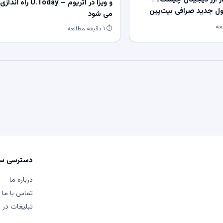
و ویزا در اتریوم – U.Today راه اندازی
 جدید صرافی بیت‌پین
می شود
⏱ ۱ دقیقه مطالعه
دسترسی سر
درباره ما
تماس با ما
تبلیغات در م