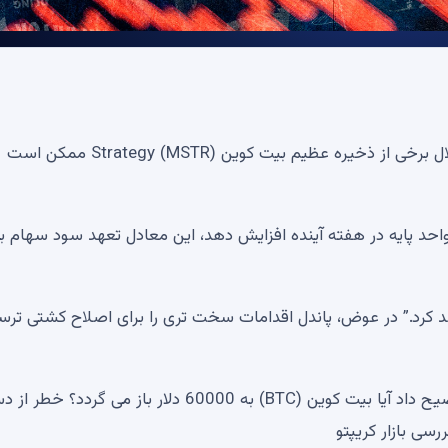
انحلال برخی از ذخیره عظیم بیت کوین Strategy (MSTR) ممکن است
ندل گفت، اگر Strategy سود سهام ممتاز $STRC را 50 واحد پایه در هفته آینده افزایش دهد، این معادل تعهد سود سها
اهد کرد.” در عوض، پاندل اقدامات سخت تری را برای اصلاح کشتی ترس
Novogratz دلیل اصلی افت قیمت بیت کوین (BTC) را توضیح داد آیا بیت کوین (BTC) به 60000 دلار باز می گرد