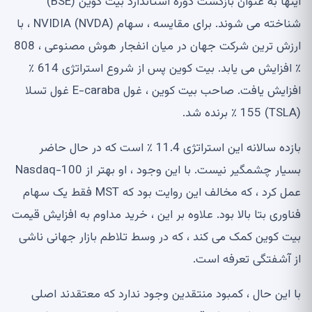
اینها به عنوان بازگشت دوره استاندارد بیت کوین (BSE)
شناخته می شوند. برای مقایسه ، سهام NVIDIA (NVDA) ، با
ارزش ترین شرکت جهان در میان انفجار هوش مصنوعی ، 808
٪ افزایش می یابد. بیت کوین پس از شروع استراتژی 614 ٪
افزایش یافت. صاحب بیت کوین ، غول E-caraba غول تسلا
(TSLA) 155 ٪ برنده شد.
بازده سالانه این استراتژی 11.4 ٪ است که در حال حاضر
بسیار چشمگیر نیست. با این وجود ، او بهتر از Nasdaq-100
عمل کرد ، که مخالف این روایت بود که MST فقط یک سهام
فناوری بتا بالا بود. علاوه بر این ، خرید مداوم به افزایش قیمت
بیت کوین کمک می کند ، که در وسط تلاطم بازار جهانی ناشی
از آشفتگی تعرفه است.
با این حال ، کمبود منتقدین وجود ندارد که معتقدند اصلی