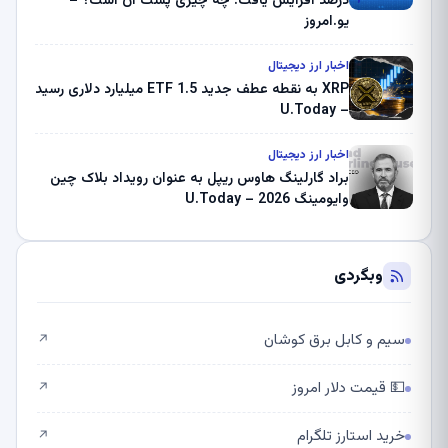
درصد افزایش یافت: چه چیزی پشت آن است؟ –
یو.امروز
اخبار ارز دیجیتال
XRP به نقطه عطف جدید ETF 1.5 میلیارد دلاری رسید
– U.Today
اخبار ارز دیجیتال
براد گارلینگ هاوس ریپل به عنوان رویداد بلاک چین
وایومینگ 2026 – U.Today
وبگردی
سیم و کابل برق کوشان
↗
💵 قیمت دلار امروز
↗
خرید استارز تلگرام
↗