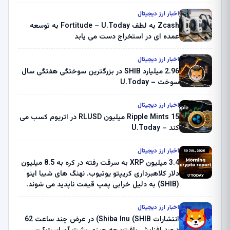
اخبار ارز دیجیتال
Zcash به لطف Fortitude – U.Today به توسعه
عمده ای در استخراج دست می یابد
اخبار ارز دیجیتال
2.96 میلیارد SHIB در بزرگترین سوختگی هفتگی سال
سوخت – U.Today
اخبار ارز دیجیتال
Ripple Mints 15 میلیون RLUSD در اتریوم کسب می
کند – U.Today
اخبار ارز دیجیتال
3.4 میلیون XRP به سرقت رفته در کره به 8.5 میلیون
دلار کلاهبرداری کریپتو یوتیوب. نهنگ های شیبا اینو
(SHIB) به دلیل خرابی پمپ قیمت ناپدید می شوند.
بلک راک 89.83 میلیون دلار U-Turn در بیت کوین را
ثبت کرد – گزارش کریپتو صبح – U.Today
اخبار ارز دیجیتال
انتشارات Shiba Inu (SHIB) در عرض چند ساعت 62