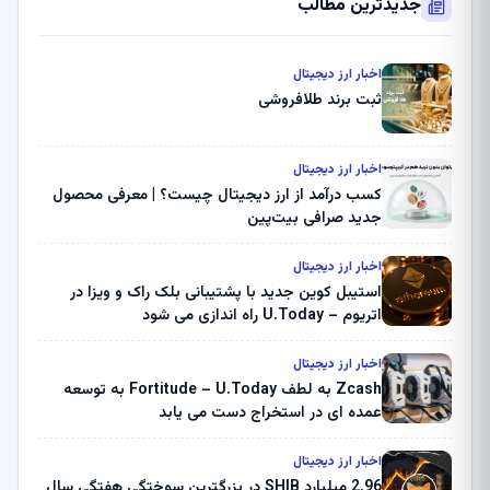
جدیدترین مطالب
اخبار ارز دیجیتال
ثبت برند طلافروشی
اخبار ارز دیجیتال
کسب درآمد از ارز دیجیتال چیست؟ | معرفی محصول
جدید صرافی بیت‌پین
اخبار ارز دیجیتال
استیبل کوین جدید با پشتیبانی بلک راک و ویزا در
اتریوم – U.Today راه اندازی می شود
اخبار ارز دیجیتال
Zcash به لطف Fortitude – U.Today به توسعه
عمده ای در استخراج دست می یابد
اخبار ارز دیجیتال
2.96 میلیارد SHIB در بزرگترین سوختگی هفتگی سال