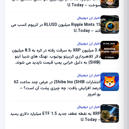
سوخت – U.Today
اخبار ارز دیجیتال
Ripple Mints 15 میلیون RLUSD در اتریوم کسب می
کند – U.Today
اخبار ارز دیجیتال
3.4 میلیون XRP به سرقت رفته در کره به 8.5 میلیون
دلار کلاهبرداری کریپتو یوتیوب. نهنگ های شیبا اینو
(SHIB) به دلیل خرابی پمپ قیمت ناپدید می شوند.
بلک راک 89.83 میلیون دلار U-Turn در بیت کوین را
ثبت کرد – گزارش کریپتو صبح – U.Today
اخبار ارز دیجیتال
انتشارات Shiba Inu (SHIB) در عرض چند ساعت 62
درصد افزایش یافت: چه چیزی پشت آن است؟ –
یو.امروز
اخبار ارز دیجیتال
XRP به نقطه عطف جدید ETF 1.5 میلیارد دلاری رسید
– U.Today