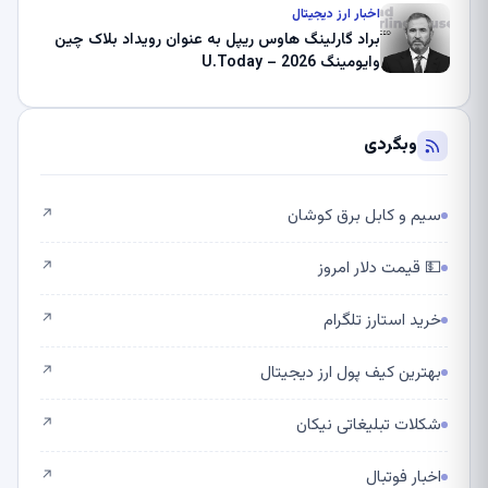
اخبار ارز دیجیتال
براد گارلینگ هاوس ریپل به عنوان رویداد بلاک چین
وایومینگ 2026 – U.Today
وبگردی
سیم و کابل برق کوشان
↗
💵 قیمت دلار امروز
↗
خرید استارز تلگرام
↗
بهترین کیف پول ارز دیجیتال
↗
شکلات تبلیغاتی نیکان
↗
اخبار فوتبال
↗