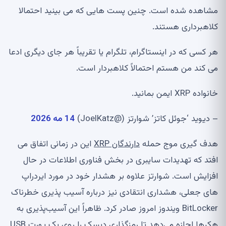
مشاهده شده است. چنین پست هایی که می بینید احتمالا
کلاهبرداری هستند.
هر کسی که در اینستاگرام، تلگرام یا تقریباً هر جای دیگری ادعا
می کند من هستم احتمالاً کلاهبردار است.
خانواده XRP ایمن بمانید.
– دیوید ‘جوئل کاتز’ شوارتز (@JoelKatz)
14 مه 2026
هدف گیری موج حمله
دارندگان XRP
این در زمانی اتفاق می
افتد که تهدیدات سایبری در بخش فناوری اطلاعات در حال
افزایش است. شوارتز علاوه بر هشدار خود در مورد ایردراپ
های جعلی، هشداری انتقادی نیز درباره آسیب پذیری خطرناک
BitLocker ویندوز امروز صادر کرد. ظاهراً این آسیب‌پذیری به
هکرها اجازه می‌دهد تا رمزگذاری دیسک را روی یک پورت USB