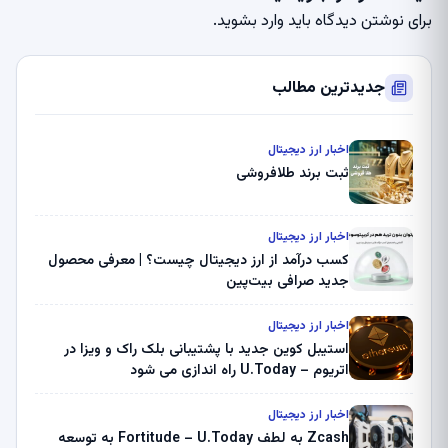
برای نوشتن دیدگاه باید
وارد بشوید
.
جدیدترین مطالب
اخبار ارز دیجیتال
ثبت برند طلافروشی
اخبار ارز دیجیتال
کسب درآمد از ارز دیجیتال چیست؟ | معرفی محصول
جدید صرافی بیت‌پین
اخبار ارز دیجیتال
استیبل کوین جدید با پشتیبانی بلک راک و ویزا در
اتریوم – U.Today راه اندازی می شود
اخبار ارز دیجیتال
Zcash به لطف Fortitude – U.Today به توسعه