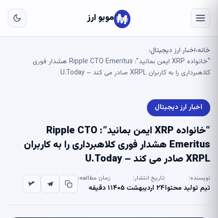
به
مح
موبو ارز
اص
خانه
اخبار ارز دیجیتال
›
›
“خانواده XRP ایمن بمانید”: Ripple CTO Emeritus هشدار فوری
کلاهبرداری را به کاربران XRPL صادر می کند – U.Today
اخبار ارز دیجیتال
“خانواده XRP ایمن بمانید”: Ripple CTO
Emeritus هشدار فوری کلاهبرداری را به کاربران
XRPL صادر می کند – U.Today
نویسنده:
تاریخ انتشار:
زمان مطالعه:
تیم تولید محتوا
۲۴ اردیبهشت ۱۴۰۵
۱ دقیقه