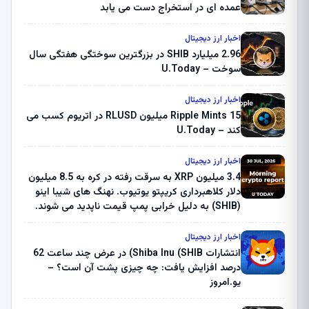
عمده ای در استخراج دست می یابد
اخبار ارز دیجیتال
2.96 میلیارد SHIB در بزرگترین سوختگی هفتگی سال
سوخت – U.Today
اخبار ارز دیجیتال
Ripple Mints 15 میلیون RLUSD در اتریوم کسب می
کند – U.Today
اخبار ارز دیجیتال
3.4 میلیون XRP به سرقت رفته در کره به 8.5 میلیون
دلار کلاهبرداری کریپتو یوتیوب. نهنگ های شیبا اینو
(SHIB) به دلیل خرابی پمپ قیمت ناپدید می شوند.
بلک راک 89.83 میلیون دلار U-Turn در بیت کوین را
ثبت کرد – گزارش کریپتو صبح – U.Today
اخبار ارز دیجیتال
انتشارات Shiba Inu (SHIB) در عرض چند ساعت 62
درصد افزایش یافت: چه چیزی پشت آن است؟ –
یو.امروز