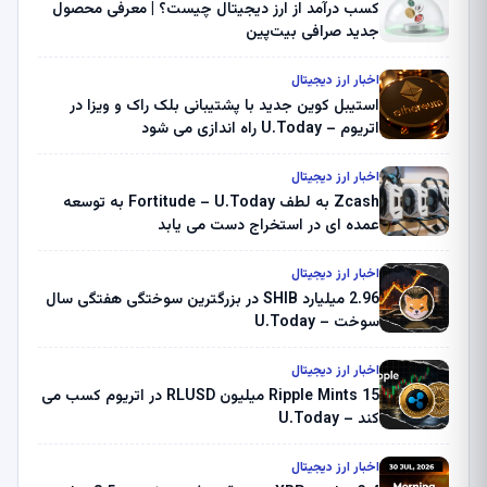
کسب درآمد از ارز دیجیتال چیست؟ | معرفی محصول
جدید صرافی بیت‌پین
اخبار ارز دیجیتال
استیبل کوین جدید با پشتیبانی بلک راک و ویزا در
اتریوم – U.Today راه اندازی می شود
اخبار ارز دیجیتال
Zcash به لطف Fortitude – U.Today به توسعه
عمده ای در استخراج دست می یابد
اخبار ارز دیجیتال
2.96 میلیارد SHIB در بزرگترین سوختگی هفتگی سال
سوخت – U.Today
اخبار ارز دیجیتال
Ripple Mints 15 میلیون RLUSD در اتریوم کسب می
کند – U.Today
اخبار ارز دیجیتال