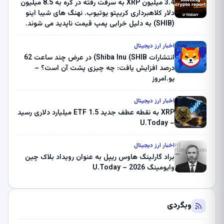
3.4 میلیون XRP به سرقت رفته در کره به 8.5 میلیون
دلار کلاهبرداری کریپتو یوتیوب. نهنگ های شیبا اینو
(SHIB) به دلیل خرابی پمپ قیمت ناپدید می شوند.
بلک راک 89.83 میلیون دلار U-Turn در بیت کوین را
ثبت کرد – گزارش کریپتو صبح – U.Today
اخبار ارز دیجیتال
انتشارات Shiba Inu (SHIB) در عرض چند ساعت 62
درصد افزایش یافت: چه چیزی پشت آن است؟ –
یو.امروز
اخبار ارز دیجیتال
XRP به نقطه عطف جدید ETF 1.5 میلیارد دلاری رسید
– U.Today
اخبار ارز دیجیتال
براد گارلینگ هاوس ریپل به عنوان رویداد بلاک چین
وایومینگ 2026 – U.Today
وبگردی