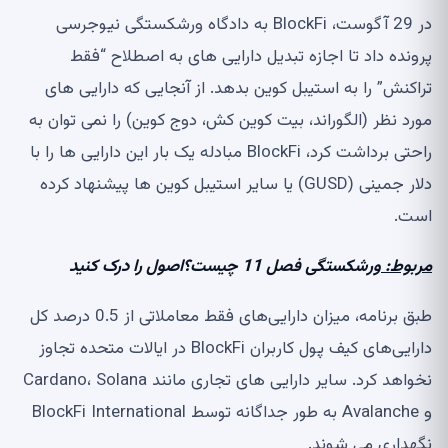
در 29 آگوست، BlockFi به دادگاه ورشکستگی نیوجرسی
پرونده داد تا اجازه تبدیل دارایی های به اصطلاح “فقط
تراکنش” را به استیبل کوین بدهد. از آنجایی که دارایی های
مورد نظر (الگوراند، بیت کوین کش، دوج کوین) را نمی توان به
راحتی برداشت کرد، BlockFi مبادله یک بار این دارایی ها را با
دلار جمینی (GUSD) یا سایر استیبل کوین ها پیشنهاد کرده
است.
مربوط:
ورشکستگی فصل 11 چیست؟اصول را درک کنید
طبق برنامه، میزان دارایی‌های فقط معاملاتی از 0.5 درصد کل
دارایی‌های کیف پول کاربران BlockFi در ایالات متحده تجاوز
نخواهد کرد. سایر دارایی های تجاری مانند Cardano، Solana
و Avalanche به طور جداگانه توسط BlockFi International
نگهداری می شوند.