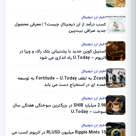
اخبار ارز دیجیتال
کسب درآمد از ارز دیجیتال چیست؟ | معرفی محصول
جدید صرافی بیت‌پین
اخبار ارز دیجیتال
استیبل کوین جدید با پشتیبانی بلک راک و ویزا در
اتریوم – U.Today راه اندازی می شود
اخبار ارز دیجیتال
Zcash به لطف Fortitude – U.Today به توسعه
عمده ای در استخراج دست می یابد
اخبار ارز دیجیتال
2.96 میلیارد SHIB در بزرگترین سوختگی هفتگی سال
سوخت – U.Today
اخبار ارز دیجیتال
Ripple Mints 15 میلیون RLUSD در اتریوم کسب می