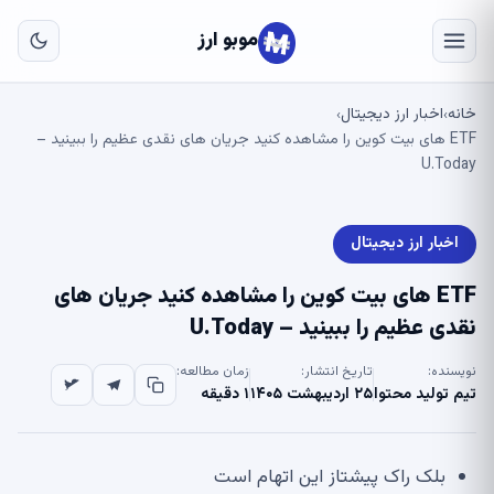
به
مح
موبو ارز
اص
خانه
اخبار ارز دیجیتال
›
›
ETF های بیت کوین را مشاهده کنید جریان های نقدی عظیم را ببینید –
U.Today
اخبار ارز دیجیتال
ETF های بیت کوین را مشاهده کنید جریان های
نقدی عظیم را ببینید – U.Today
نویسنده:
تاریخ انتشار:
زمان مطالعه:
تیم تولید محتوا
۲۵ اردیبهشت ۱۴۰۵
۱ دقیقه
بلک راک پیشتاز این اتهام است