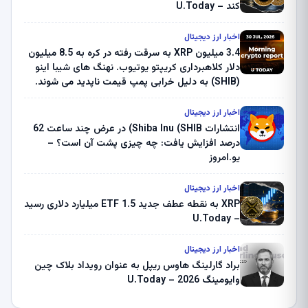
کند – U.Today
اخبار ارز دیجیتال
3.4 میلیون XRP به سرقت رفته در کره به 8.5 میلیون
دلار کلاهبرداری کریپتو یوتیوب. نهنگ های شیبا اینو
(SHIB) به دلیل خرابی پمپ قیمت ناپدید می شوند.
بلک راک 89.83 میلیون دلار U-Turn در بیت کوین را
ثبت کرد – گزارش کریپتو صبح – U.Today
اخبار ارز دیجیتال
انتشارات Shiba Inu (SHIB) در عرض چند ساعت 62
درصد افزایش یافت: چه چیزی پشت آن است؟ –
یو.امروز
اخبار ارز دیجیتال
XRP به نقطه عطف جدید ETF 1.5 میلیارد دلاری رسید
– U.Today
اخبار ارز دیجیتال
براد گارلینگ هاوس ریپل به عنوان رویداد بلاک چین
وایومینگ 2026 – U.Today