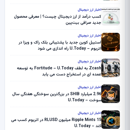
اخبار ارز دیجیتال
کسب درآمد از ارز دیجیتال چیست؟ | معرفی محصول
جدید صرافی بیت‌پین
اخبار ارز دیجیتال
استیبل کوین جدید با پشتیبانی بلک راک و ویزا در
اتریوم – U.Today راه اندازی می شود
اخبار ارز دیجیتال
Zcash به لطف Fortitude – U.Today به توسعه
عمده ای در استخراج دست می یابد
اخبار ارز دیجیتال
2.96 میلیارد SHIB در بزرگترین سوختگی هفتگی سال
سوخت – U.Today
اخبار ارز دیجیتال
Ripple Mints 15 میلیون RLUSD در اتریوم کسب می
کند – U.Today