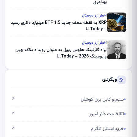
یو.امروز
اخبار ارز دیجیتال
XRP به نقطه عطف جدید ETF 1.5 میلیارد دلاری رسید
– U.Today
اخبار ارز دیجیتال
براد گارلینگ هاوس ریپل به عنوان رویداد بلاک چین
وایومینگ 2026 – U.Today
وبگردی
سیم و کابل برق کوشان
↗
💵 قیمت دلار امروز
↗
خرید استارز تلگرام
↗