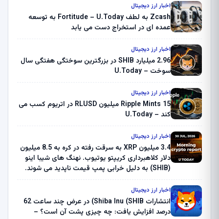
اخبار ارز دیجیتال
Zcash به لطف Fortitude – U.Today به توسعه
عمده ای در استخراج دست می یابد
اخبار ارز دیجیتال
2.96 میلیارد SHIB در بزرگترین سوختگی هفتگی سال
سوخت – U.Today
اخبار ارز دیجیتال
Ripple Mints 15 میلیون RLUSD در اتریوم کسب می
کند – U.Today
اخبار ارز دیجیتال
3.4 میلیون XRP به سرقت رفته در کره به 8.5 میلیون
دلار کلاهبرداری کریپتو یوتیوب. نهنگ های شیبا اینو
(SHIB) به دلیل خرابی پمپ قیمت ناپدید می شوند.
بلک راک 89.83 میلیون دلار U-Turn در بیت کوین را
ثبت کرد – گزارش کریپتو صبح – U.Today
اخبار ارز دیجیتال
انتشارات Shiba Inu (SHIB) در عرض چند ساعت 62
درصد افزایش یافت: چه چیزی پشت آن است؟ –