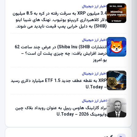
اخبار ارز دیجیتال
3.4 میلیون XRP به سرقت رفته در کره به 8.5 میلیون
دلار کلاهبرداری کریپتو یوتیوب. نهنگ های شیبا اینو
(SHIB) به دلیل خرابی پمپ قیمت ناپدید می شوند.
بلک راک 89.83 میلیون دلار U-Turn در بیت کوین را
ثبت کرد – گزارش کریپتو صبح – U.Today
اخبار ارز دیجیتال
انتشارات Shiba Inu (SHIB) در عرض چند ساعت 62
درصد افزایش یافت: چه چیزی پشت آن است؟ –
یو.امروز
اخبار ارز دیجیتال
XRP به نقطه عطف جدید ETF 1.5 میلیارد دلاری رسید
– U.Today
اخبار ارز دیجیتال
براد گارلینگ هاوس ریپل به عنوان رویداد بلاک چین
وایومینگ 2026 – U.Today