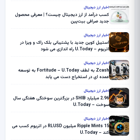
اخبار ارز دیجیتال
کسب درآمد از ارز دیجیتال چیست؟ | معرفی محصول
جدید صرافی بیت‌پین
اخبار ارز دیجیتال
استیبل کوین جدید با پشتیبانی بلک راک و ویزا در
اتریوم – U.Today راه اندازی می شود
اخبار ارز دیجیتال
Zcash به لطف Fortitude – U.Today به توسعه
عمده ای در استخراج دست می یابد
اخبار ارز دیجیتال
2.96 میلیارد SHIB در بزرگترین سوختگی هفتگی سال
سوخت – U.Today
اخبار ارز دیجیتال
Ripple Mints 15 میلیون RLUSD در اتریوم کسب می
کند – U.Today