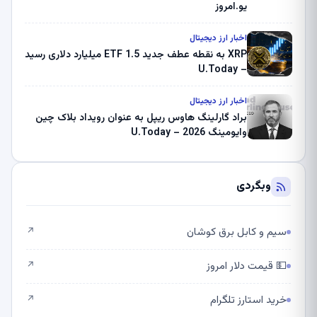
یو.امروز
اخبار ارز دیجیتال
XRP به نقطه عطف جدید ETF 1.5 میلیارد دلاری رسید
– U.Today
اخبار ارز دیجیتال
براد گارلینگ هاوس ریپل به عنوان رویداد بلاک چین
وایومینگ 2026 – U.Today
وبگردی
سیم و کابل برق کوشان
↗
💵 قیمت دلار امروز
↗
خرید استارز تلگرام
↗