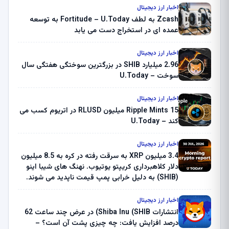
اخبار ارز دیجیتال
Zcash به لطف Fortitude – U.Today به توسعه
عمده ای در استخراج دست می یابد
اخبار ارز دیجیتال
2.96 میلیارد SHIB در بزرگترین سوختگی هفتگی سال
سوخت – U.Today
اخبار ارز دیجیتال
Ripple Mints 15 میلیون RLUSD در اتریوم کسب می
کند – U.Today
اخبار ارز دیجیتال
3.4 میلیون XRP به سرقت رفته در کره به 8.5 میلیون
دلار کلاهبرداری کریپتو یوتیوب. نهنگ های شیبا اینو
(SHIB) به دلیل خرابی پمپ قیمت ناپدید می شوند.
بلک راک 89.83 میلیون دلار U-Turn در بیت کوین را
ثبت کرد – گزارش کریپتو صبح – U.Today
اخبار ارز دیجیتال
انتشارات Shiba Inu (SHIB) در عرض چند ساعت 62
درصد افزایش یافت: چه چیزی پشت آن است؟ –