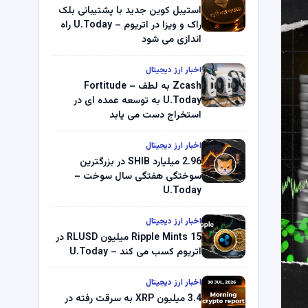
استیبل کوین جدید با پشتیبانی بلک
راک و ویزا در اتریوم – U.Today راه
اندازی می شود
اخبار ارز دیجیتال
Zcash به لطف Fortitude –
U.Today به توسعه عمده ای در
استخراج دست می یابد
اخبار ارز دیجیتال
2.96 میلیارد SHIB در بزرگترین
سوختگی هفتگی سال سوخت –
U.Today
اخبار ارز دیجیتال
Ripple Mints 15 میلیون RLUSD در
اتریوم کسب می کند – U.Today
اخبار ارز دیجیتال
3.4 میلیون XRP به سرقت رفته در