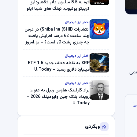
کره به 8.5 میلیون دلار کلاهبرداری
کریپتو یوتیوب. نهنگ های شیبا اینو
(SHIB) به دلیل خرابی پمپ قیمت
ناپدید می شوند. بلک راک 89.83
اخبار ارز دیجیتال
میلیون دلار U-Turn در بیت کوین را
انتشارات Shiba Inu (SHIB) در عرض
ثبت کرد – گزارش کریپتو صبح –
چند ساعت 62 درصد افزایش یافت:
U.Today
چه چیزی پشت آن است؟ – یو.امروز
اخبار ارز دیجیتال
XRP به نقطه عطف جدید ETF 1.5
میلیارد دلاری رسید – U.Today
همی
اخبار ارز دیجیتال
براد گارلینگ هاوس ریپل به عنوان
رویداد بلاک چین وایومینگ 2026 –
U.Today
ی]
وبگردی