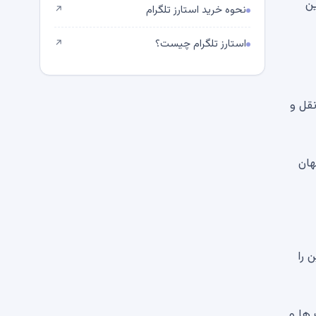
ن
نحوه خرید استارز تلگرام
↗
استارز تلگرام چیست؟
↗
نقل و
هان
 را
 ها و