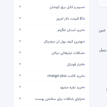
سیم و کابل برق کوشان
↗
💵 قیمت دلار امروز
↗
 عین
خرید استارز تلگرام
↗
بهترین کیف پول ارز دیجیتال
↗
یلگر از ریپل
شکلات تبلیغاتی نیکان
↗
اخبار فوتبال
↗
خرید اکانت chatgpt plus
↗
خرید نقره مشهد
↗
و
مزایای شکلات برای سلامتی پوست
↗