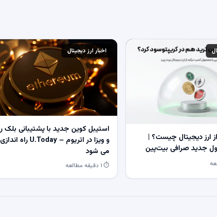
ال
اخبار ارز دیجیتال
استیبل کوین جدید با پشتیبانی بلک ر
 ارز دیجیتال چیست؟ |
و ویزا در اتریوم – U.Today راه اندازی
 جدید صرافی بیت‌پین
می شود
⏱ ۱ دقیقه مطالعه