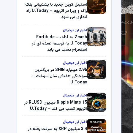
استیبل کوین جدید با پشتیبانی بلک
راک و ویزا در اتریوم – U.Today راه
اندازی می شود
اخبار ارز دیجیتال
Zcash به لطف Fortitude –
U.Today به توسعه عمده ای در
استخراج دست می یابد
اخبار ارز دیجیتال
2.96 میلیارد SHIB در بزرگترین
سوختگی هفتگی سال سوخت –
U.Today
اخبار ارز دیجیتال
Ripple Mints 15 میلیون RLUSD در
اتریوم کسب می کند – U.Today
اخبار ارز دیجیتال
3.4 میلیون XRP به سرقت رفته در