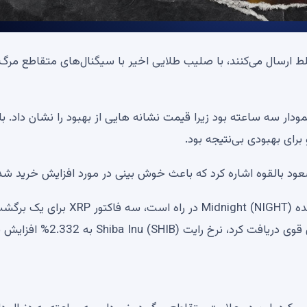
سیگنال‌های مختلط ارسال می‌کنند، با صلیب طلایی اخیر با سیگنال‌های متقاطع مرگ
ار سه ساعته بود زیرا قیمت نشانه هایی از بهبود را نشان داد. با 
رای بهبودی بی‌نتیجه بود.
ود بالقوه اشاره کرد که باعث خوش بینی در مورد افزایش خرید شد
شیبا اینو (SHIB) هرگز روند نزولی را ترک نکرد، پشتیبانی عمده Midnight (NIGHT) در راه است، سه فاکتور XRP بر
صعودی لازم چیست؟ بررسی بازار کریپتو ریپل امتیاز اعتباری قوی دریافت کرد، نرخ رایت