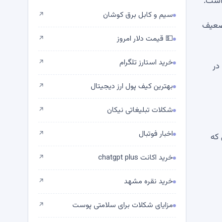
داشت.
سیم و کابل برق کوشان
↗
 ضعیف
💵 قیمت دلار امروز
↗
خرید استارز تلگرام
↗
اما در
بهترین کیف پول ارز دیجیتال
↗
شکلات تبلیغاتی نیکان
↗
اخبار فوتبال
↗
 که
خرید اکانت chatgpt plus
↗
خرید نقره مشهد
↗
مزایای شکلات برای سلامتی پوست
↗