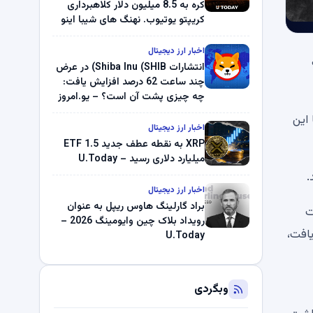
کره به 8.5 میلیون دلار کلاهبرداری
کریپتو یوتیوب. نهنگ های شیبا اینو
(SHIB) به دلیل خرابی پمپ قیمت
ناپدید می شوند. بلک راک 89.83
اخبار ارز دیجیتال
میلیون دلار U-Turn در بیت کوین را
انتشارات Shiba Inu (SHIB) در عرض
ثبت کرد – گزارش کریپتو صبح –
چند ساعت 62 درصد افزایش یافت:
U.Today
چه چیزی پشت آن است؟ – یو.امروز
این
اخبار ارز دیجیتال
XRP به نقطه عطف جدید ETF 1.5
میلیارد دلاری رسید – U.Today
.
اخبار ارز دیجیتال
براد گارلینگ هاوس ریپل به عنوان
ای یک برگشت
رویداد بلاک چین وایومینگ 2026 –
 Shiba Inu (SHIB) به 2.332% افزایش یافت،
U.Today
وبگردی