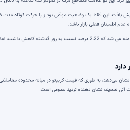
ییر کرد. این دو علامت متقاطع مرگ در نمودار سه ساعته به دنبال 
افزایش یافت. این فقط یک وضعیت موقتی بود زیرا حرکت کوتاه مدت
عدم اطمینان فعلی بازار باشد.
در زمان نوشتن این مقاله، SHIB با 0.000005895 دلار معامله می شد که 2.22 درصد نسبت به روز گذشته کاهش داشت، 
 دارد
ا نشان می‌دهد، به طوری که قیمت کریپتو در میانه محدوده معاملاتی
املات آتی ضعیف نشان دهنده تردید عمومی است.