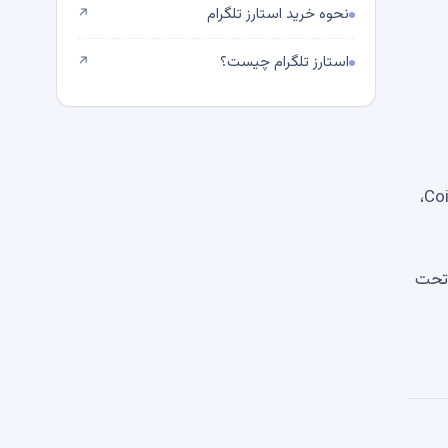
نحوه خرید استارز تلگرام
↗
استارز تلگرام چیست؟
↗
معاملات کماکان با تعطیلات طولانی آخر هفته که حجم معاملات را ضعیف نگه داشت، باقی ماند. طبق داده‌های CoinMarketCap،
ره را تحت